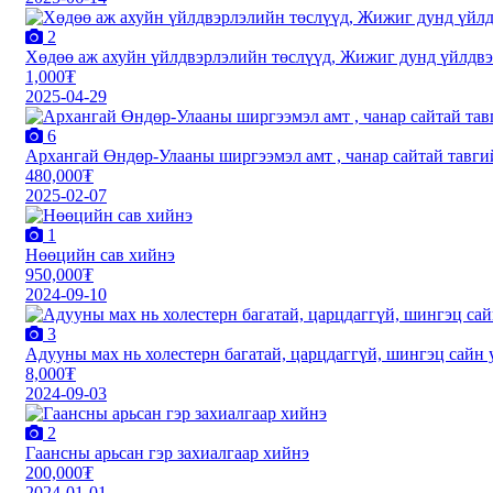
2
Xөдөө аж ахуйн үйлдвэрлэлийн төслүүд, Жижиг дунд үйлдвэ
1,000₮
2025-04-29
6
Архангай Өндөр-Улааны ширгээмэл амт , чанар сайтай тавги
480,000₮
2025-02-07
1
Нөөцийн сав хийнэ
950,000₮
2024-09-10
3
Адууны мах нь холестерн багатай, царцдаггүй, шингэц сайн у
8,000₮
2024-09-03
2
Гаансны арьсан гэр захиалгаар хийнэ
200,000₮
2024-01-01