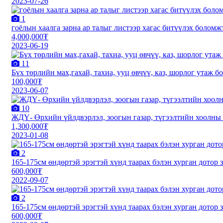
2023-07-26
1
гоёлын хаалга зарна ар талыг листээр хагас битүүлэх боломж
4,000,000₮
2023-06-19
11
Бүх төрлийн мах,гаxай, таxиа, ууц өвчүү, каз, шорлог утаж б
100,000₮
2023-06-07
10
ЖДҮ- Өрхийн үйлдвэрлэл, зоогын газар, түгээлтийн хоолны б
1,300,000₮
2023-01-08
2
165-175см өндөртэй эрэгтэй хүнд таарах бэлэн хурган дотор 
600,000₮
2022-09-07
2
165-175см өндөртэй эрэгтэй хүнд таарах бэлэн хурган дотор 
600,000₮