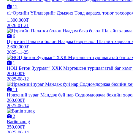
12
👉Өрхийн Үйлдвэрийг Дэмжих Төвд дараахь тоног төхөөрөм
1,300,000₮
2026-01-21
6
Цэргийн Палатки болон Наадам баяр ёслол Шагайн харваан 
2,600,000₮
2025-11-25
1
НОЦ Бетон Зуурмаг” ХХК Мэргэшсэн туршлагатай баг хамт 
200,000₮
2025-08-12
11
Ирвэсний зураг Мандаж буй нар Содномдоржаа бөхийн хөрө
260,000₮
2025-06-14
2
Bariin zurag
350,000₮
2025-06-14