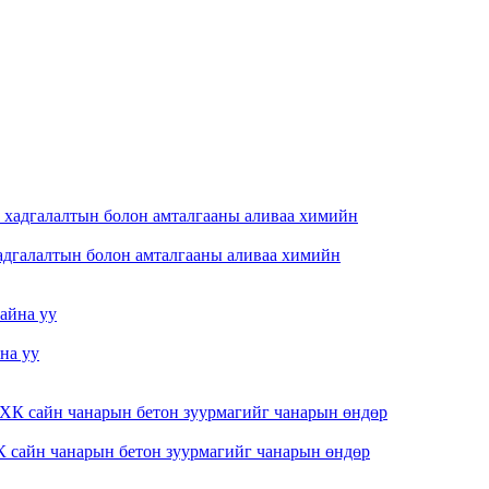
хадгалалтын болон амталгааны аливаа химийн
на уу
 сайн чанарын бетон зуурмагийг чанарын өндөр