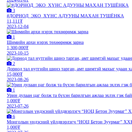
3
#ДОРНОД_ЭКО_ХҮНС АДУУНЫ МАХАН ТУШЁНКА
11,111₮
2023-12-04
1
Шимийн архи нэрэх төхөөрөмж зарна
1,300,000₮
2023-10-15
2
Дорнод тал нутгийн шинэ тарган, амт шимтэй махыг удаан 
15,000₮
2023-08-26
1
Урин дулаан цаг болж та бүхэн барилгын ажлаа эхлэх гэж бай
1,000₮
2023-07-26
6
Монголын үндэсний үйлдвэрлэгч “НОЦ Бетон Зуурмаг” ХХК
1,000₮