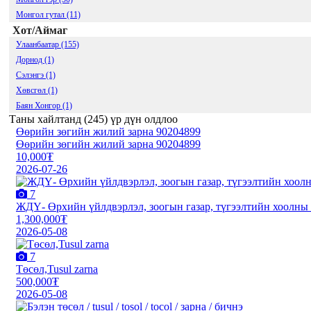
Монгол гутал (11)
Хот/Аймаг
Улаанбаатар (155)
Дорнод (1)
Сэлэнгэ (1)
Хөвсгөл (1)
Баян Хонгор (1)
Таны хайлтанд (
245
) үр дүн олдлоо
Өөрийн зөгийн жилий зарна 90204899
Өөрийн зөгийн жилий зарна 90204899
10,000₮
2026-07-26
7
ЖДҮ- Өрхийн үйлдвэрлэл, зоогын газар, түгээлтийн хоолны б
1,300,000₮
2026-05-08
7
Төсөл,Tusul zarna
500,000₮
2026-05-08