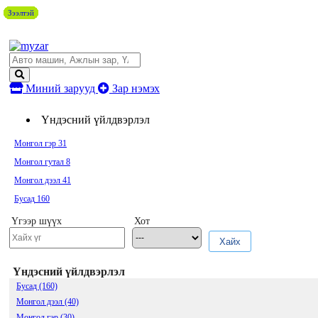
Зээлтэй
Зээлтэй
Зээлтэй
Зээлтэй
Зээлтэй
Зээлтэй
Зээлтэй
Зээлтэй
Зээлтэй
Зээлтэй
Миний зарууд
Зар нэмэх
Үндэсний үйлдвэрлэл
Монгол гэр
31
Монгол гутал
8
Монгол дээл
41
Бусад
160
Үгээр шүүх
Хот
Хайх
Үндэсний үйлдвэрлэл
Бусад (160)
Монгол дээл (40)
Монгол гэр (30)