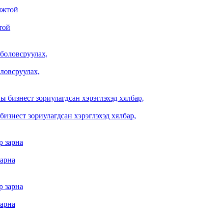
той
оловсруулах,
изнест зориулагдсан хэрэглэхэд хялбар,
зарна
зарна