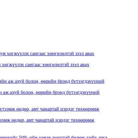
хөгжүүлэх сангаас хөнгөлөлтэй зээл авах
 аж ахуй болон, өөрийн брэнд бүтээгдэхүүний
ээмж өндөр, амт чанартай нэрдэг төхөөрөмж