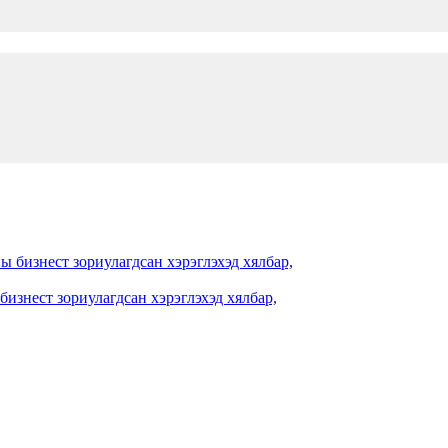
изнест зориулагдсан хэрэглэхэд хялбар,