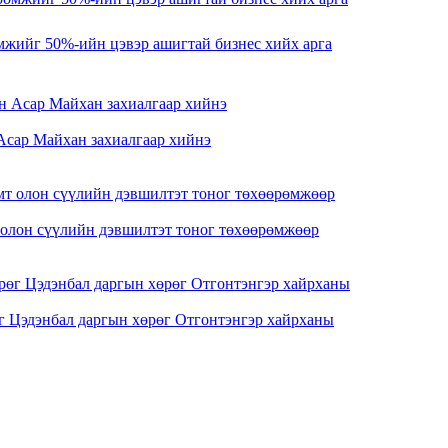
жийг 50%-ийн цэвэр ашигтай бизнес хийх арга
Асар Майхан захиалгаар хийнэ
олон сүүлийн дэвшилтэт тоног төхөөрөмжөөр
г Цэдэнбал даргын хөрөг Отгонтэнгэр хайрханы