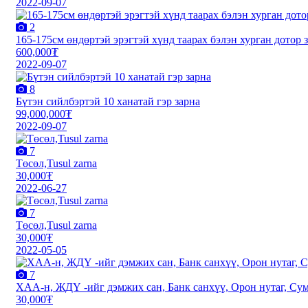
2022-09-07
2
165-175см өндөртэй эрэгтэй хүнд таарах бэлэн хурган дотор 
600,000₮
2022-09-07
8
Бүтэн сийлбэртэй 10 ханатай гэр зарна
99,000,000₮
2022-09-07
7
Төсөл,Tusul zarna
30,000₮
2022-06-27
7
Төсөл,Tusul zarna
30,000₮
2022-05-05
7
XАА-н, ЖДҮ -ийг дэмжиx сан, Банк санxүү, Орон нутаг, Сум 
30,000₮