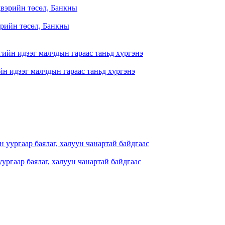
рийн төсөл, Банкны
йн идээг малчдын гараас таньд хүргэнэ
ургаар баялаг, халуун чанартай байдгаас