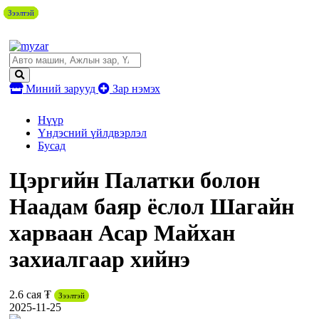
Зээлтэй
Зээлтэй
Зээлтэй
Зээлтэй
Миний зарууд
Зар нэмэх
Нүүр
Үндэсний үйлдвэрлэл
Бусад
Цэргийн Палатки болон
Наадам баяр ёслол Шагайн
харваан Асар Майхан
захиалгаар хийнэ
2.6 сая ₮
Зээлтэй
2025-11-25