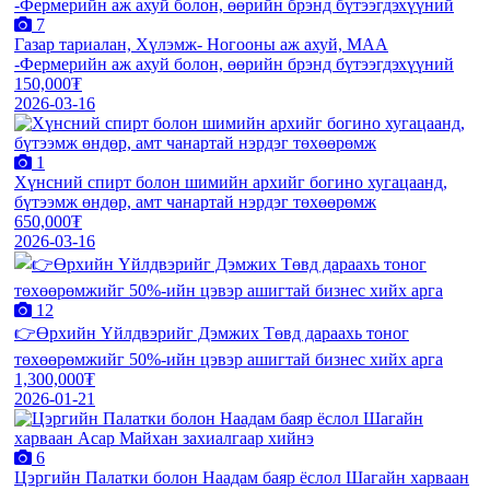
7
Газар тариалан, Хүлэмж- Ногооны аж ахуй, МАА
-Фермерийн аж ахуй болон, өөрийн брэнд бүтээгдэхүүний
150,000₮
2026-03-16
1
Хүнсний спирт болон шимийн архийг богино хугацаанд,
бүтээмж өндөр, амт чанартай нэрдэг төхөөрөмж
650,000₮
2026-03-16
12
👉Өрхийн Үйлдвэрийг Дэмжих Төвд дараахь тоног
төхөөрөмжийг 50%-ийн цэвэр ашигтай бизнес хийх арга
1,300,000₮
2026-01-21
6
Цэргийн Палатки болон Наадам баяр ёслол Шагайн харваан