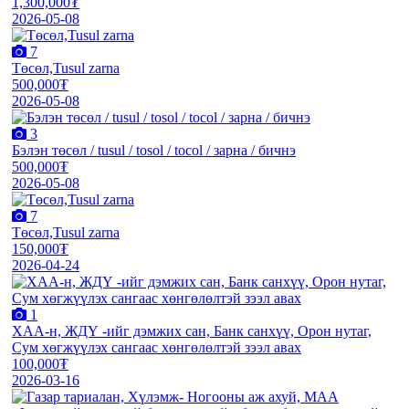
1,300,000₮
2026-05-08
7
Төсөл,Tusul zarna
500,000₮
2026-05-08
3
Бэлэн төсөл / tusul / tosol / tocol / зарна / бичнэ
500,000₮
2026-05-08
7
Төсөл,Tusul zarna
150,000₮
2026-04-24
1
XАА-н, ЖДҮ -ийг дэмжиx сан, Банк санxүү, Орон нутаг,
Сум хөгжүүлэх сангаас хөнгөлөлтэй зээл авах
100,000₮
2026-03-16