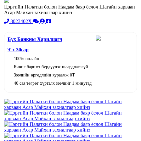
Цэргийн Палатки болон Наадам баяр ёслол Шагайн харваан
Асар Майхан захиалгаар хийнэ
8023402X
Бүх Банкны Харилцагч
₮ x
30
сар
100% онлайн
Бичиг баримт бүрдүүлэх шаардлагагүй
Зээлийн өргөдлийн хураамж 0₮
40 сая төгрөг хүртэлх зээлийг 1 минутад