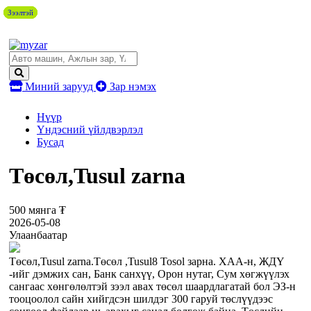
Зээлтэй
Зээлтэй
Зээлтэй
Зээлтэй
Миний зарууд
Зар нэмэх
Нүүр
Үндэсний үйлдвэрлэл
Бусад
Төсөл,Tusul zarna
500 мянга ₮
2026-05-08
Улаанбаатар
Төсөл,Tusul zarna.Tөсөл ,Tusul8 Tosol зарна. XАА-н, ЖДҮ
-ийг дэмжиx сан, Банк санxүү, Орон нутаг, Сум хөгжүүлэх
сангаас хөнгөлөлтэй зээл авах төсөл шаардлагатай бол ЭЗ-н
тооцоолол сайн xийгдсэн шилдэг 300 гаруй төслүүдээс