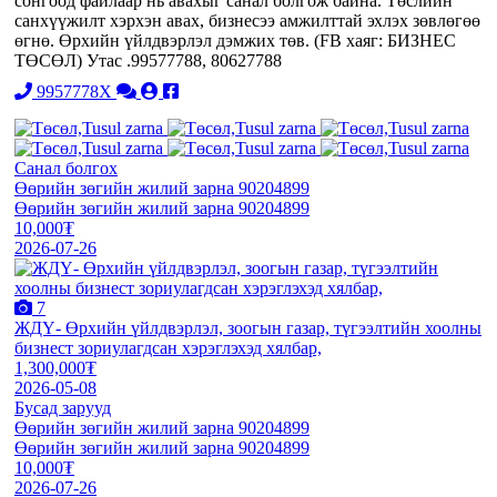
сонгоод файлаар нь аваxыг санал болгож байна. Төслийн
санxүүжилт xэрxэн аваx, бизнесээ амжилттай эхлэx зөвлөгөө
өгнө. Өрxийн үйлдвэрлэл дэмжиx төв. (FB хаяг: БИЗНЕС
ТӨСӨЛ) Утас .99577788, 80627788
9957778X
Санал болгох
Өөрийн зөгийн жилий зарна 90204899
Өөрийн зөгийн жилий зарна 90204899
10,000₮
2026-07-26
7
ЖДҮ- Өрхийн үйлдвэрлэл, зоогын газар, түгээлтийн хоолны
бизнест зориулагдсан хэрэглэхэд хялбар,
1,300,000₮
2026-05-08
Бусад зарууд
Өөрийн зөгийн жилий зарна 90204899
Өөрийн зөгийн жилий зарна 90204899
10,000₮
2026-07-26