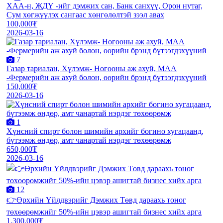
XАА-н, ЖДҮ -ийг дэмжиx сан, Банк санxүү, Орон нутаг,
Сум хөгжүүлэх сангаас хөнгөлөлтэй зээл авах
100,000₮
2026-03-16
7
Газар тариалан, Хүлэмж- Ногооны аж ахуй, МАА
-Фермерийн аж ахуй болон, өөрийн брэнд бүтээгдэхүүний
150,000₮
2026-03-16
1
Хүнсний спирт болон шимийн архийг богино хугацаанд,
бүтээмж өндөр, амт чанартай нэрдэг төхөөрөмж
650,000₮
2026-03-16
12
👉Өрхийн Үйлдвэрийг Дэмжих Төвд дараахь тоног
төхөөрөмжийг 50%-ийн цэвэр ашигтай бизнес хийх арга
1,300,000₮