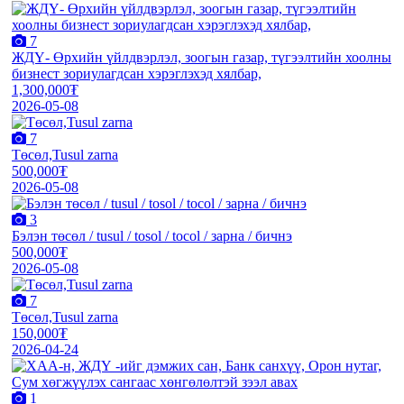
7
ЖДҮ- Өрхийн үйлдвэрлэл, зоогын газар, түгээлтийн хоолны
бизнест зориулагдсан хэрэглэхэд хялбар,
1,300,000₮
2026-05-08
7
Төсөл,Tusul zarna
500,000₮
2026-05-08
3
Бэлэн төсөл / tusul / tosol / tocol / зарна / бичнэ
500,000₮
2026-05-08
7
Төсөл,Tusul zarna
150,000₮
2026-04-24
1