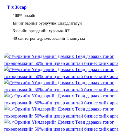
₮ x
30
сар
100% онлайн
Бичиг баримт бүрдүүлэх шаардлагагүй
Зээлийн өргөдлийн хураамж 0₮
40 сая төгрөг хүртэлх зээлийг 1 минутад