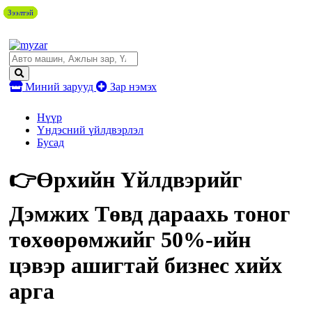
Зээлтэй
Зээлтэй
Зээлтэй
Зээлтэй
Миний зарууд
Зар нэмэх
Нүүр
Үндэсний үйлдвэрлэл
Бусад
👉Өрхийн Үйлдвэрийг
Дэмжих Төвд дараахь тоног
төхөөрөмжийг 50%-ийн
цэвэр ашигтай бизнес хийх
арга