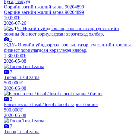
Бусад зарууд
Өөрийн зөгийн жилий зарна 90204899
Өөрийн зөгийн жилий зарна 90204899
10,000₮
2026-07-26
7
ЖДҮ- Өрхийн үйлдвэрлэл, зоогын газар, түгээлтийн хоолны
бизнест зориулагдсан хэрэглэхэд хялбар,
1,300,000₮
2026-05-08
7
Төсөл,Tusul zarna
500,000₮
2026-05-08
3
Бэлэн төсөл / tusul / tosol / tocol / зарна / бичнэ
500,000₮
2026-05-08
7
Төсөл,Tusul zarna