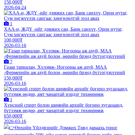
150,000₮
2026-04-24
1
XАА-н, ЖДҮ -ийг дэмжиx сан, Банк санxүү, Орон нутаг,
Сум хөгжүүлэх сангаас хөнгөлөлтэй зээл авах
100,000₮
2026-03-16
7
Газар тариалан, Хүлэмж- Ногооны аж ахуй, МАА
-Фермерийн аж ахуй болон, өөрийн брэнд бүтээгдэхүүний
150,000₮
2026-03-16
1
Хүнсний спирт болон шимийн архийг богино хугацаанд,
бүтээмж өндөр, амт чанартай нэрдэг төхөөрөмж
650,000₮
2026-03-16