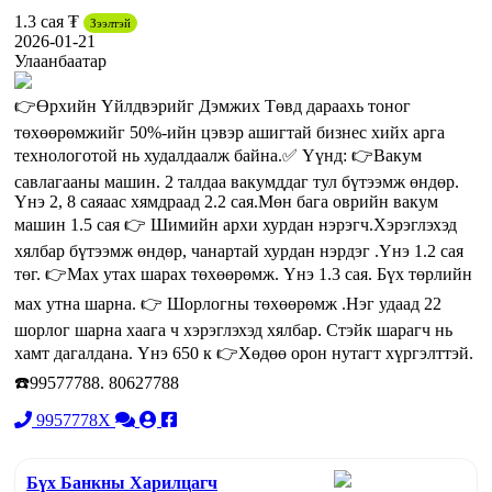
1.3 сая ₮
Зээлтэй
2026-01-21
Улаанбаатар
👉Өрхийн Үйлдвэрийг Дэмжих Төвд дараахь тоног
төхөөрөмжийг 50%-ийн цэвэр ашигтай бизнес хийх арга
технологотой нь худалдаалж байна.✅️ Үүнд: 👉Вакум
савлагааны машин. 2 талдаа вакумддаг тул бүтээмж өндөр.
Үнэ 2, 8 саяаас хямдраад 2.2 сая.Мөн бага оврийн вакум
машин 1.5 сая 👉 Шимийн архи хурдан нэрэгч.Хэрэглэхэд
хялбар бүтээмж өндөр, чанартай хурдан нэрдэг .Үнэ 1.2 сая
төг. 👉Мах утах шарах төхөөрөмж. Үнэ 1.3 сая. Бүх төрлийн
мах утна шарна. 👉 Шорлогны төхөөрөмж .Нэг удаад 22
шорлог шарна хаага ч хэрэглэхэд хялбар. Стэйк шарагч нь
хамт дагалдана. Үнэ 650 к 👉Хөдөө орон нутагт хүргэлттэй.
☎️99577788. 80627788
9957778X
Бүх Банкны Харилцагч