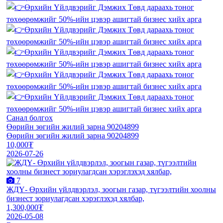
Санал болгох
Өөрийн зөгийн жилий зарна 90204899
Өөрийн зөгийн жилий зарна 90204899
10,000₮
2026-07-26
7
ЖДҮ- Өрхийн үйлдвэрлэл, зоогын газар, түгээлтийн хоолны
бизнест зориулагдсан хэрэглэхэд хялбар,
1,300,000₮
2026-05-08