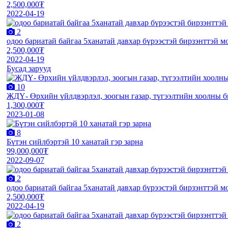
2,500,000₮
2022-04-19
2
одоо бариатай байгаа 5ханатай давхар бүрээстэй бирзэнттэй м
2,500,000₮
2022-04-19
Бусад зарууд
10
ЖДҮ- Өрхийн үйлдвэрлэл, зоогын газар, түгээлтийн хоолны би
1,300,000₮
2023-01-08
8
Бүтэн сийлбэртэй 10 ханатай гэр зарна
99,000,000₮
2022-09-07
2
одоо бариатай байгаа 5ханатай давхар бүрээстэй бирзэнттэй м
2,500,000₮
2022-04-19
2