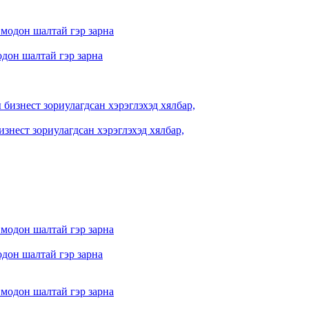
одон шалтай гэр зарна
знест зориулагдсан хэрэглэхэд хялбар,
одон шалтай гэр зарна