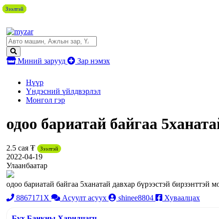
Зээлтэй
Зээлтэй
Зээлтэй
Зээлтэй
Зээлтэй
Зээлтэй
Зээлтэй
Зээлтэй
Миний зарууд
Зар нэмэх
Нүүр
Үндэсний үйлдвэрлэл
Монгол гэр
одоо бариатай байгаа 5ханата
2.5 сая ₮
Зээлтэй
2022-04-19
Улаанбаатар
одоо бариатай байгаа 5ханатай давхар бүрээстэй бирзэнттэй м
8867171X
Асуулт асуух
shinee8804
Хуваалцах
Бүх Банкны Харилцагч