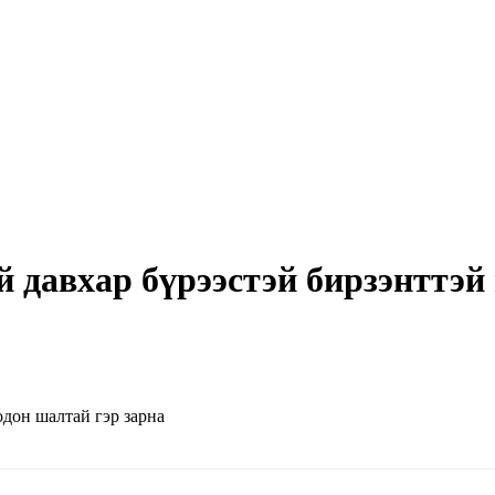
й давхар бүрээстэй бирзэнттэй
одон шалтай гэр зарна