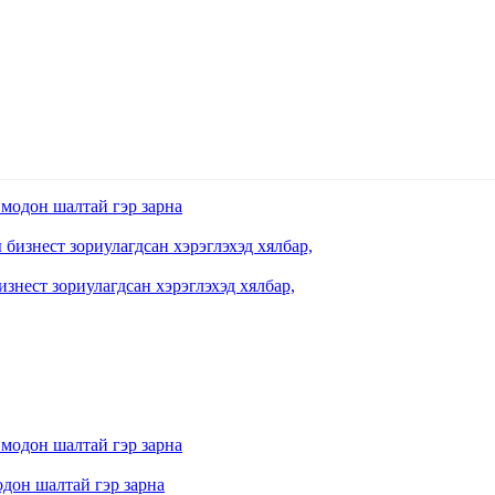
знест зориулагдсан хэрэглэхэд хялбар,
одон шалтай гэр зарна