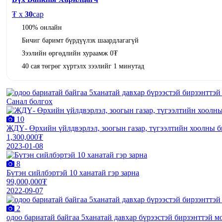
₮ x
30
сар
100% онлайн
Бичиг баримт бүрдүүлэх шаардлагагүй
Зээлийн өргөдлийн хураамж 0₮
40 сая төгрөг хүртэлх зээлийг 1 минутад
Санал болгох
10
ЖДҮ- Өрхийн үйлдвэрлэл, зоогын газар, түгээлтийн хоолны би
1,300,000₮
2023-01-08
8
Бүтэн сийлбэртэй 10 ханатай гэр зарна
99,000,000₮
2022-09-07
2
одоо бариатай байгаа 5ханатай давхар бүрээстэй бирзэнттэй м