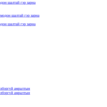
одон шалтай гэр зарна
одон шалтай гэр зарна
йлбэргүй амралтын
йлбэргүй амралтын