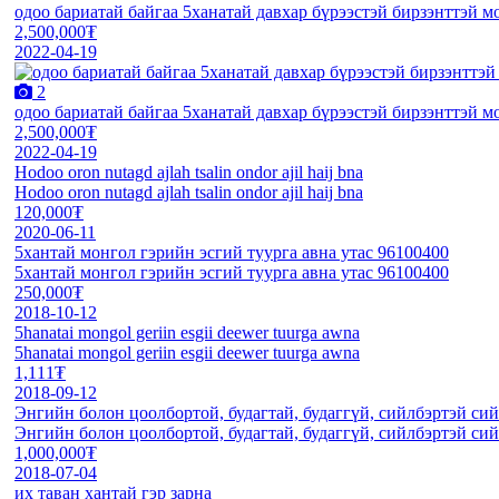
одоо бариатай байгаа 5ханатай давхар бүрээстэй бирзэнттэй м
2,500,000₮
2022-04-19
2
одоо бариатай байгаа 5ханатай давхар бүрээстэй бирзэнттэй м
2,500,000₮
2022-04-19
Hodoo oron nutagd ajlah tsalin ondor ajil haij bna
Hodoo oron nutagd ajlah tsalin ondor ajil haij bna
120,000₮
2020-06-11
5хантай монгол гэрийн эсгий туурга авна утас 96100400
5хантай монгол гэрийн эсгий туурга авна утас 96100400
250,000₮
2018-10-12
5hanatai mongol geriin esgii deewer tuurga awna
5hanatai mongol geriin esgii deewer tuurga awna
1,111₮
2018-09-12
Энгийн болон цоолбортой, будагтай, будаггүй, сийлбэртэй си
Энгийн болон цоолбортой, будагтай, будаггүй, сийлбэртэй си
1,000,000₮
2018-07-04
их таван хантай гэр зарна