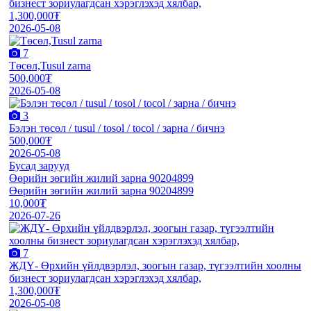
бизнест зориулагдсан хэрэглэхэд хялбар,
1,300,000₮
2026-05-08
7
Төсөл,Tusul zarna
500,000₮
2026-05-08
3
Бэлэн төсөл / tusul / tosol / tocol / зарна / бичнэ
500,000₮
2026-05-08
Бусад зарууд
Өөрийн зөгийн жилий зарна 90204899
Өөрийн зөгийн жилий зарна 90204899
10,000₮
2026-07-26
7
ЖДҮ- Өрхийн үйлдвэрлэл, зоогын газар, түгээлтийн хоолны
бизнест зориулагдсан хэрэглэхэд хялбар,
1,300,000₮
2026-05-08