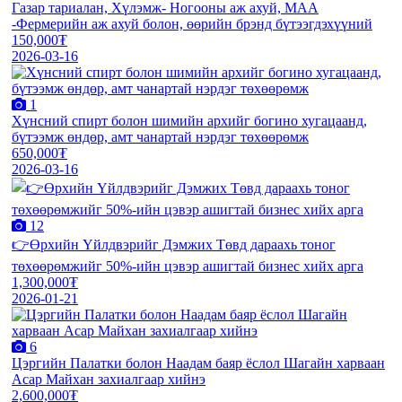
Газар тариалан, Хүлэмж- Ногооны аж ахуй, МАА
-Фермерийн аж ахуй болон, өөрийн брэнд бүтээгдэхүүний
150,000₮
2026-03-16
1
Хүнсний спирт болон шимийн архийг богино хугацаанд,
бүтээмж өндөр, амт чанартай нэрдэг төхөөрөмж
650,000₮
2026-03-16
12
👉Өрхийн Үйлдвэрийг Дэмжих Төвд дараахь тоног
төхөөрөмжийг 50%-ийн цэвэр ашигтай бизнес хийх арга
1,300,000₮
2026-01-21
6
Цэргийн Палатки болон Наадам баяр ёслол Шагайн харваан
Асар Майхан захиалгаар хийнэ
2,600,000₮