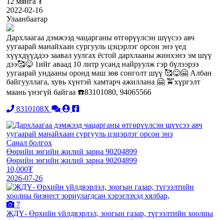
12 мянга ₮
2022-02-16
Улаанбаатар
Дархлаагаа дэмжээд чацарганы өтгөрүүлсэн шүүсээ авч
уугаарай манайхаан сургууль цэцэрлэг орсон энэ үед
хүүхдүүддээ заавал уулгах ёстой дархлааны жинхэнэ эм шүү
дээ🥰😋 1ийг аваад 10 литр усанд найруулж гэр бүлээрээ
уугаарай ундааны оронд маш зөв сонголт шүү 🥰😋🤗 Албан
байгууллага, хувь хүнтэй хамтарч ажиллана 🤗 🚖хүргэлт
маань үнэгүй байгаа ☎️83101080, 94065566
8310108X
Санал болгох
Өөрийн зөгийн жилий зарна 90204899
Өөрийн зөгийн жилий зарна 90204899
10,000₮
2026-07-26
7
ЖДҮ- Өрхийн үйлдвэрлэл, зоогын газар, түгээлтийн хоолны