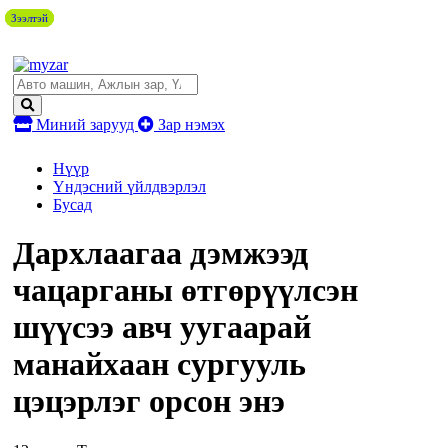
Зээлтэй
Зээлтэй
Зээлтэй
Зээлтэй
Миний зарууд
Зар нэмэх
Нүүр
Үндэсний үйлдвэрлэл
Бусад
Дархлаагаа дэмжээд
чацарганы өтгөрүүлсэн
шүүсээ авч уугаарай
манайхаан сургууль
цэцэрлэг орсон энэ