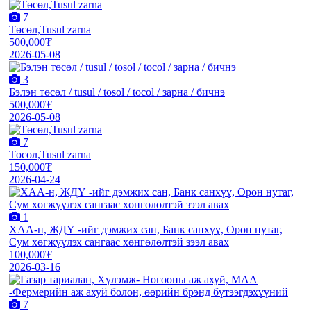
7
Төсөл,Tusul zarna
500,000₮
2026-05-08
3
Бэлэн төсөл / tusul / tosol / tocol / зарна / бичнэ
500,000₮
2026-05-08
7
Төсөл,Tusul zarna
150,000₮
2026-04-24
1
XАА-н, ЖДҮ -ийг дэмжиx сан, Банк санxүү, Орон нутаг,
Сум хөгжүүлэх сангаас хөнгөлөлтэй зээл авах
100,000₮
2026-03-16
7