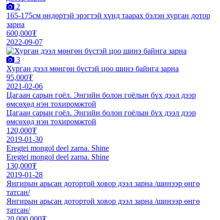
2
165-175см өндөртэй эрэгтэй хүнд таарах бэлэн хурган дотор
зарна
600,000₮
2022-09-07
3
Хурган дээл мөнгөн бүстэй цоо шинэ байнга зарна
95,000₮
2021-02-06
Цагаан сарын гоёл. Энгийн болон гоёлын бүх дээл дээр
өмсөхөд нэн тохиромжтой
Цагаан сарын гоёл. Энгийн болон гоёлын бүх дээл дээр
өмсөхөд нэн тохиромжтой
120,000₮
2019-01-30
Eregtei mongol deel zarna. Shine
Eregtei mongol deel zarna. Shine
130,000₮
2019-01-28
Янгирын арьсан дотортой ховор дээл зарна /шинээр өнгө
татсан/
Янгирын арьсан дотортой ховор дээл зарна /шинээр өнгө
татсан/
20,000,000₮