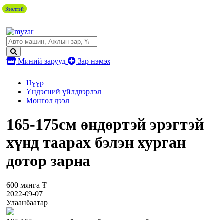
Зээлтэй
Зээлтэй
Миний зарууд
Зар нэмэх
Нүүр
Үндэсний үйлдвэрлэл
Монгол дээл
165-175см өндөртэй эрэгтэй
хүнд таарах бэлэн хурган
дотор зарна
600 мянга ₮
2022-09-07
Улаанбаатар