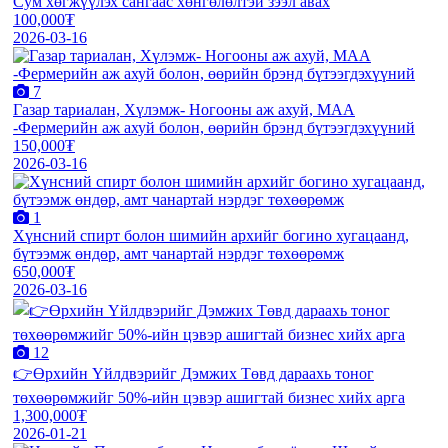
Сум хөгжүүлэх сангаас хөнгөлөлтэй зээл авах
100,000₮
2026-03-16
7
Газар тариалан, Хүлэмж- Ногооны аж ахуй, МАА
-Фермерийн аж ахуй болон, өөрийн брэнд бүтээгдэхүүний
150,000₮
2026-03-16
1
Хүнсний спирт болон шимийн архийг богино хугацаанд,
бүтээмж өндөр, амт чанартай нэрдэг төхөөрөмж
650,000₮
2026-03-16
12
👉Өрхийн Үйлдвэрийг Дэмжих Төвд дараахь тоног
төхөөрөмжийг 50%-ийн цэвэр ашигтай бизнес хийх арга
1,300,000₮
2026-01-21