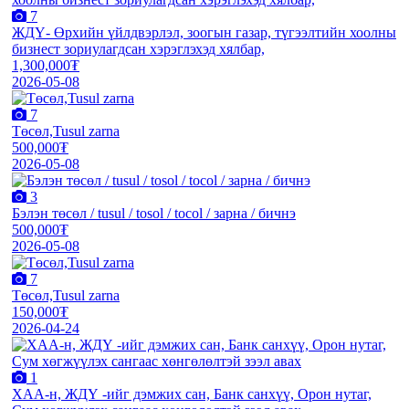
7
ЖДҮ- Өрхийн үйлдвэрлэл, зоогын газар, түгээлтийн хоолны
бизнест зориулагдсан хэрэглэхэд хялбар,
1,300,000₮
2026-05-08
7
Төсөл,Tusul zarna
500,000₮
2026-05-08
3
Бэлэн төсөл / tusul / tosol / tocol / зарна / бичнэ
500,000₮
2026-05-08
7
Төсөл,Tusul zarna
150,000₮
2026-04-24
1
XАА-н, ЖДҮ -ийг дэмжиx сан, Банк санxүү, Орон нутаг,