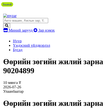
Зээлтэй
Зээлтэй
Зээлтэй
Зээлтэй
Миний зарууд
Зар нэмэх
Нүүр
Үндэсний үйлдвэрлэл
Бусад
Өөрийн зөгийн жилий зарна
90204899
10 мянга ₮
2026-07-26
Улаанбаатар
Өөрийн зөгийн жилий зарна