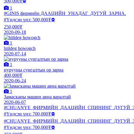
1
#GINIS фирмийн ДААЦИЙН_УНАДАГ_ДУГУЙ_ЗАРНА.
#Үндсэн үнэ: 500,000₮⛔️
250,000₮
2020-09-18
1
hiildeg howogch
2020-07-14
1
нурууны сунгалтын ор зарна
400,000₮
2020-06-24
1
Замасканы машин авна яаралтай
2020-06-07
#CHUANYE_ФИРМИЙН_ДААЦИЙН_СПИНИНГ_ДУГУЙ_З
#Үндсэн үнэ: 700,000₮⛔️
#CHUANYE_ФИРМИЙН_ДААЦИЙН_СПИНИНГ_ДУГУЙ_З
#Үндсэн үнэ: 700,000₮⛔️