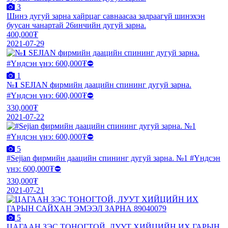
3
Шинэ дугуй зарна хайрцаг савнаасаа задраагүй шинэхэн
буусан чанартай 26инчийн дугуй зарна.
400,000₮
2021-07-29
1
№𝟏 SEJIAN фирмийн даацийн спининг дугуй зарна.
#Үндсэн үнэ: 600,000₮⛔️
330,000₮
2021-07-22
5
#Sejian фирмийн даацийн спининг дугуй зарна. №1 #Үндсэн
үнэ: 600,000₮⛔️
330,000₮
2021-07-21
5
ЦАГААН ЗЭС ТОНОГТОЙ, ЛУУТ ХИЙЦИЙН ИХ ГАРЫН