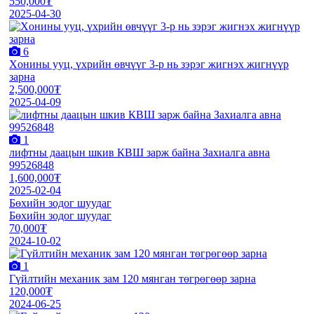
550,000₮
2025-04-30
6
Xонины ууц, үxрийн өвчүүг 3-р нь зэрэг жигнэx жигнүүр
зарна
2,500,000₮
2025-04-09
1
лифтны даацын шкив КВШ зарж байна Захиалга авна
99526848
1,600,000₮
2025-02-04
Бөхийн зодог шуудаг
Бөхийн зодог шуудаг
70,000₮
2024-10-02
1
Гүйлтийн механик зам 120 мянган төгрөгөөр зарна
120,000₮
2024-06-25