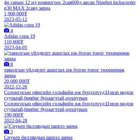
4н сарын 12 нд номингоос 2сая600д авсан Ninebot kickscooter
g30 MAX 2саяд зарна
1,900,000₮
2023-05-12
4
Adidas copa 19
110,000₮
2023-04-05
8
тавилгын үйлдвэрт ашиглах иж бүрэн тоног төхөөрөмж
зарна
20,000,000₮
2022-12-20
Солонгосын офисийн гольфийн иж бүрдэлүүд:Цэвэр модон
суурьтай,бөмбөг буцаагчтай,цохиурын
Солонгосын офисийн гольфийн иж бүрдэлүүд:Цэвэр модон
суурьтай,бөмбөг буцаагчтай,цохиурын
190,000₮
2022-04-28
3
Снукер биллярдын ширээ зарна