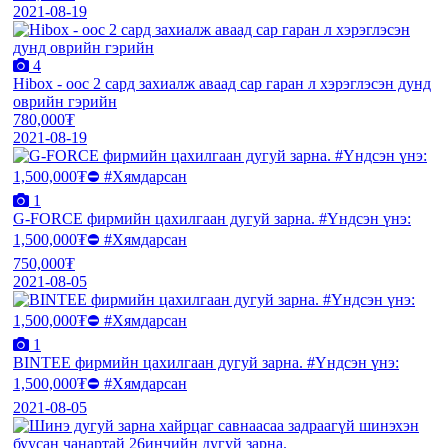
2021-08-19
4
Hibox - оос 2 сард захиалж аваад сар гаран л хэрэглэсэн дунд
оврийн гэрийн
780,000₮
2021-08-19
1
G-FORCE фирмийн цахилгаан дугуй зарна. #Үндсэн үнэ:
1,500,000₮⛔️ #Хямдарсан
750,000₮
2021-08-05
1
BINTEE фирмийн цахилгаан дугуй зарна. #Үндсэн үнэ:
1,500,000₮⛔️ #Хямдарсан
2021-08-05