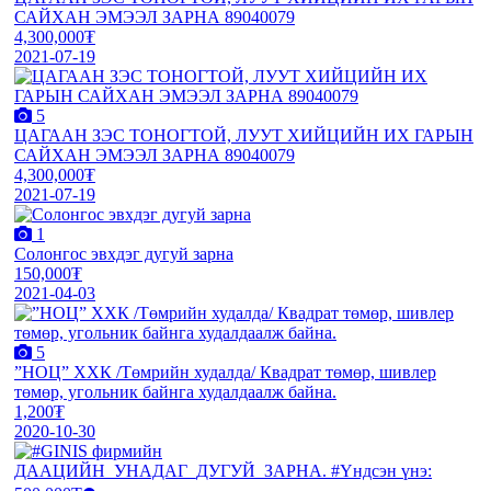
САЙХАН ЭМЭЭЛ ЗАРНА 89040079
4,300,000₮
2021-07-19
5
ЦАГААН ЗЭС ТОНОГТОЙ, ЛУУТ ХИЙЦИЙН ИХ ГАРЫН
САЙХАН ЭМЭЭЛ ЗАРНА 89040079
4,300,000₮
2021-07-19
1
Солонгос эвхдэг дугуй зарна
150,000₮
2021-04-03
5
”НОЦ” ХХК /Төмрийн худалда/ Квадрат төмөр, шивлер
төмөр, угольник байнга худалдаалж байна.
1,200₮
2020-10-30