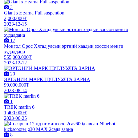
3
Giant xtc zarna Full suspention
2,000,000₮
2023-12-15
17
Монгол Орос Хятад улсын эртний хаадын зоосон мөнгө
худалдана
555,000,000₮
2023-12-12
20
ЭРТЭНИЙ МАРК ЦУГЛУУЛГА ЗАРНА
99,000,000₮
2023-08-14
1
TREK marlin 6
1,400,000₮
2023-06-25
8