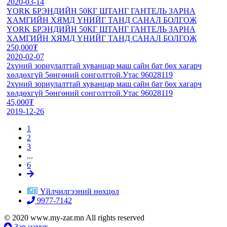
2020-03-14
YORK БРЭНДИЙН 50КГ ШТАНГ ГАНТЕЛЬ ЗАРНА
ХАМГИЙН ХЯМД ҮНИЙГ ТАНД САНАЛ БОЛГОЖ
YORK БРЭНДИЙН 50КГ ШТАНГ ГАНТЕЛЬ ЗАРНА
ХАМГИЙН ХЯМД ҮНИЙГ ТАНД САНАЛ БОЛГОЖ
250,000₮
2020-02-07
2хүний зориулалттай хуванцар маш сайн бат бөх хагарч
хөлдөхгүй 5өнгөний сонголттой.Утас 96028119
2хүний зориулалттай хуванцар маш сайн бат бөх хагарч
хөлдөхгүй 5өнгөний сонголттой.Утас 96028119
45,000₮
2019-12-26
1
2
3
...
6
Үйлчилгээний нөхцөл
9977-7142
© 2020 www.my-zar.mn All rights reserved
Зар нэмэх