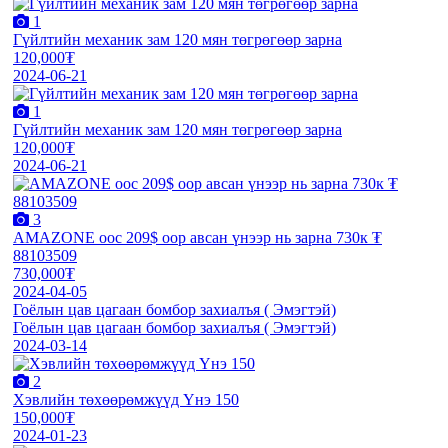
1
Гүйлтийн механик зам 120 мян төгрөгөөр зарна
120,000₮
2024-06-21
1
Гүйлтийн механик зам 120 мян төгрөгөөр зарна
120,000₮
2024-06-21
3
AMAZONE оос 209$ оор авсан үнээр нь зарна 730к ₮
88103509
730,000₮
2024-04-05
Гоёлын цав цагаан бомбор захиалъя ( Эмэгтэй)
Гоёлын цав цагаан бомбор захиалъя ( Эмэгтэй)
2024-03-14
2
Хэвлийн төхөөрөмжүүд Үнэ 150
150,000₮
2024-01-23