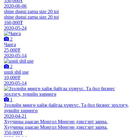
350,000₮
2020-06-06
shine dugui zarna size 20 toi
shine dugui zarna size 20 toi
160,000₮
2020-05-24
2
Чарга
25,000₮
2020-05-14
2
usnii shil use
10,000₮
2020-05-14
1
Зээлийн мөнгө хайж байгаа хүмүүс. Та бол бизнес эрхлэгч,
хувийн хөрөнгө
2020-04-21
Хуучины цаасан Монгол Мөнгөн дэвсгэрт зарна.
Хуучины цаасан Монгол Мөнгөн дэвсгэрт зарна.
350,000₮