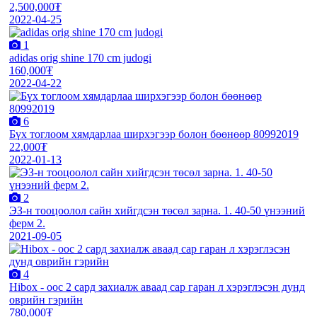
2,500,000₮
2022-04-25
1
adidas orig shine 170 cm judogi
160,000₮
2022-04-22
6
Бүх тоглоом хямдарлаа ширхэгээр болон бөөнөөр 80992019
22,000₮
2022-01-13
2
ЭЗ-н тооцоолол сайн хийгдсэн төсөл зарна. 1. 40-50 үнээний
ферм 2.
2021-09-05
4
Hibox - оос 2 сард захиалж аваад сар гаран л хэрэглэсэн дунд
оврийн гэрийн
780,000₮