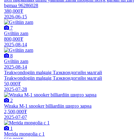
bgmaa 96286028
380,000₮
2026-06-15
7
Gviltiin zam
800,000₮
2025-08-14
8
Gviltiin zam
2025-08-14
Teakwondogiin malgaig Таэквондогийн малгай
Teakwondogiin malgaig Таэквондогийн малгай
50,000₮
2025-07-28
2
Wiraka M-1 snooker billiardiin ширээ зарна
2,500,000₮
2025-07-07
1
Merida mongolia c 1