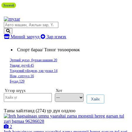
Зээлтэй
Зээлтэй
Зээлтэй
Зээлтэй
Зээлтэй
Зээлтэй
Зээлтэй
Зээлтэй
Зээлтэй
Зээлтэй
Миний зарууд
Зар нэмэх
Спорт бараа/ Тоног төхөөрөмж
Эртний эдлэл, бурхан шашин
20
Унадаг дугуй
45
Үндэсний үйлдвэр, гар урлал
14
Ном, сэтгүүл
16
Бусад
129
Үгээр шүүх
Хот
Хайх
Таны хайлтанд (
274
) үр дүн олдлоо
2
Ireh hagsainaas umnu yaaraltai zarna mongnii hereg garsan tul zarj