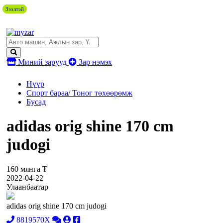
Зээлтэй
Зээлтэй
Миний зарууд
Зар нэмэх
Нүүр
Спорт бараа/ Тоног төхөөрөмж
Бусад
adidas orig shine 170 cm
judogi
160 мянга ₮
2022-04-22
Улаанбаатар
adidas orig shine 170 cm judogi
8819570X