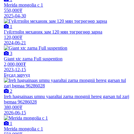
Merida mongolia c 1
550,000₮
2025-04-30
1
Гүйлтийн механик зам 120 мян төгрөгөөр зарна
120,000₮
2024-06-21
3
Giant xtc zarna Full suspention
2,000,000₮
2023-12-15
Бусад зарууд
2
Ireh hagsainaas umnu yaaraltai zarna mongnii hereg garsan tul zarj
bgmaa 96286028
380,000₮
2026-06-15
1
Merida mongolia c 1