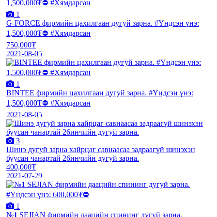
1
G-FORCE фирмийн цахилгаан дугуй зарна. #Үндсэн үнэ:
1,500,000₮⛔️ #Хямдарсан
750,000₮
2021-08-05
1
BINTEE фирмийн цахилгаан дугуй зарна. #Үндсэн үнэ:
1,500,000₮⛔️ #Хямдарсан
2021-08-05
3
Шинэ дугуй зарна хайрцаг савнаасаа задраагүй шинэхэн
буусан чанартай 26инчийн дугуй зарна.
400,000₮
2021-07-29
1
№𝟏 SEJIAN фирмийн даацийн спининг дугуй зарна.