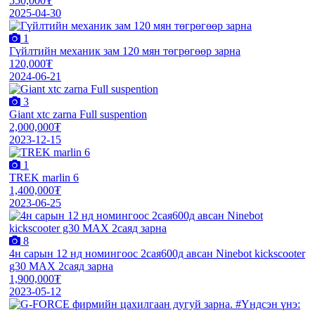
550,000₮
2025-04-30
1
Гүйлтийн механик зам 120 мян төгрөгөөр зарна
120,000₮
2024-06-21
3
Giant xtc zarna Full suspention
2,000,000₮
2023-12-15
1
TREK marlin 6
1,400,000₮
2023-06-25
8
4н сарын 12 нд номингоос 2сая600д авсан Ninebot kickscooter
g30 MAX 2саяд зарна
1,900,000₮
2023-05-12