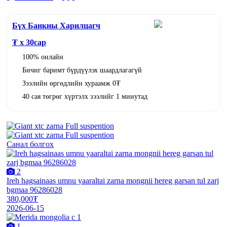
Бүх Банкны Харилцагч
₮ x
30
сар
100% онлайн
Бичиг баримт бүрдүүлэх шаардлагагүй
Зээлийн өргөдлийн хураамж 0₮
40 сая төгрөг хүртэлх зээлийг 1 минутад
Санал болгох
2
Ireh hagsainaas umnu yaaraltai zarna mongnii hereg garsan tul zarj
bgmaa 96286028
380,000₮
2026-06-15
1