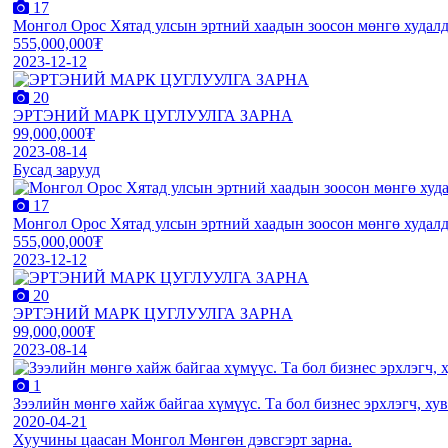
17
Монгол Орос Хятад улсын эртний хаадын зоосон мөнгө худал
555,000,000₮
2023-12-12
20
ЭРТЭНИЙ МАРК ЦУГЛУУЛГА ЗАРНА
99,000,000₮
2023-08-14
Бусад зарууд
17
Монгол Орос Хятад улсын эртний хаадын зоосон мөнгө худал
555,000,000₮
2023-12-12
20
ЭРТЭНИЙ МАРК ЦУГЛУУЛГА ЗАРНА
99,000,000₮
2023-08-14
1
Зээлийн мөнгө хайж байгаа хүмүүс. Та бол бизнес эрхлэгч, ху
2020-04-21
Хуучины цаасан Монгол Мөнгөн дэвсгэрт зарна.