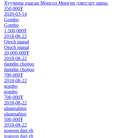
Хуучины цаасан Монгол Мөнгөн дэвсгэрт зарна.
350,000₮
2020-03-14
Gombo
Gombo
1,500,000₮
2018-08-22
Otoch manal
Otoch manal
20,000,000₮
2018-08-22
damdin choijoo
damdin choijoo
700,000₮
2018-08-22
gombo
gombo
700,000₮
2018-08-22
ulaansahius
ulaansahius
500,000₮
2018-08-22
nogoon dari eh
nogoon dari eh