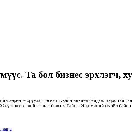
мүүс. Та бол бизнес эрхлэгч, х
вийн хөрөнгө оруулагч эсвэл тухайн нөхцөл байдалд яаралтай са
000€ хүртэлх зээлийг санал болгож байна. Энд миний имэйл байн