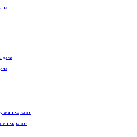
дана
дана
вийн хөрөнгө