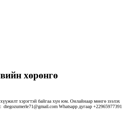
увийн хөрөнгө
нхүүжилт хэрэгтэй байгаа хүн юм. Онлайнаар мөнгө зээлэх
а : diegozumerle71@gmail.com Whatsapp дугаар +22965977391