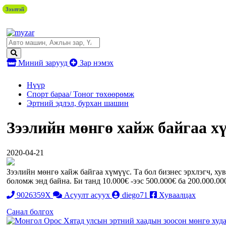
Зээлтэй
Зээлтэй
Зээлтэй
Миний зарууд
Зар нэмэх
Нүүр
Спорт бараа/ Тоног төхөөрөмж
Эртний эдлэл, бурхан шашин
Зээлийн мөнгө хайж байгаа хү
2020-04-21
Зээлийн мөнгө хайж байгаа хүмүүс. Та бол бизнес эрхлэгч, ху
боломж энд байна. Би танд 10.000€ -ээс 500.000€ ба 200.000.
9026359X
Асуулт асуух
diego71
Хуваалцах
Санал болгох