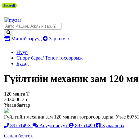
Зээлтэй
Зээлтэй
Миний зарууд
Зар нэмэх
Нүүр
Спорт бараа/ Тоног төхөөрөмж
Бусад
Гүйлтийн механик зам 120 мя
120 мянга ₮
2024-06-25
Улаанбаатар
Гүйлтийн механик зам 120 мянган төгрөгөөр зарна. Утас 8975
8975149X
Асуулт асуух
89751499
Хуваалцах
Санал болгох