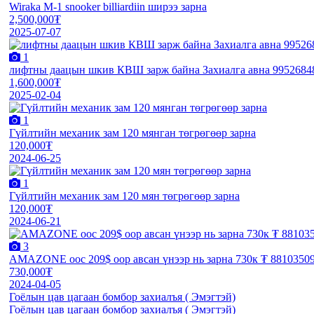
Wiraka M-1 snooker billiardiin ширээ зарна
2,500,000₮
2025-07-07
1
лифтны даацын шкив КВШ зарж байна Захиалга авна 9952684
1,600,000₮
2025-02-04
1
Гүйлтийн механик зам 120 мянган төгрөгөөр зарна
120,000₮
2024-06-25
1
Гүйлтийн механик зам 120 мян төгрөгөөр зарна
120,000₮
2024-06-21
3
AMAZONE оос 209$ оор авсан үнээр нь зарна 730к ₮ 8810350
730,000₮
2024-04-05
Гоёлын цав цагаан бомбор захиалъя ( Эмэгтэй)
Гоёлын цав цагаан бомбор захиалъя ( Эмэгтэй)