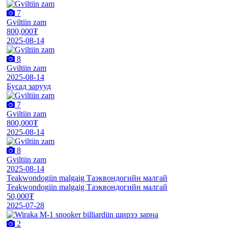
7
Gviltiin zam
800,000₮
2025-08-14
8
Gviltiin zam
2025-08-14
Бусад зарууд
7
Gviltiin zam
800,000₮
2025-08-14
8
Gviltiin zam
2025-08-14
Teakwondogiin malgaig Таэквондогийн малгай
Teakwondogiin malgaig Таэквондогийн малгай
50,000₮
2025-07-28
2