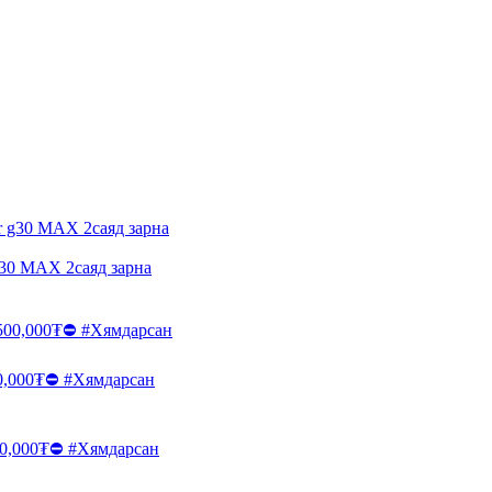
 g30 MAX 2саяд зарна
0,000₮⛔️ #Хямдарсан