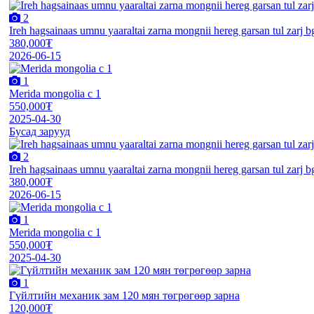
2
Ireh hagsainaas umnu yaaraltai zarna mongnii hereg garsan tul zarj
380,000₮
2026-06-15
1
Merida mongolia c 1
550,000₮
2025-04-30
Бусад зарууд
2
Ireh hagsainaas umnu yaaraltai zarna mongnii hereg garsan tul zarj
380,000₮
2026-06-15
1
Merida mongolia c 1
550,000₮
2025-04-30
1
Гүйлтийн механик зам 120 мян төгрөгөөр зарна
120,000₮