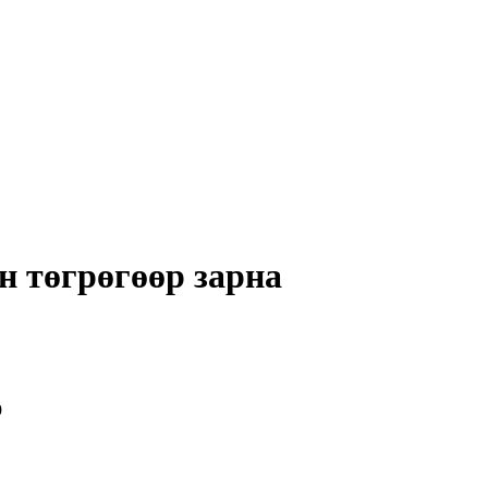
н төгрөгөөр зарна
9