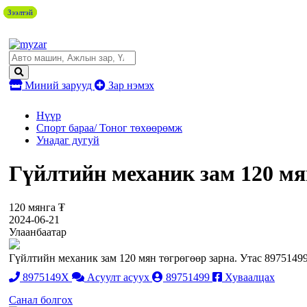
Зээлтэй
Зээлтэй
Зээлтэй
Миний зарууд
Зар нэмэх
Нүүр
Спорт бараа/ Тоног төхөөрөмж
Унадаг дугуй
Гүйлтийн механик зам 120 мя
120 мянга ₮
2024-06-21
Улаанбаатар
Гүйлтийн механик зам 120 мян төгрөгөөр зарна. Утас 8975149
8975149X
Асуулт асуух
89751499
Хуваалцах
Санал болгох