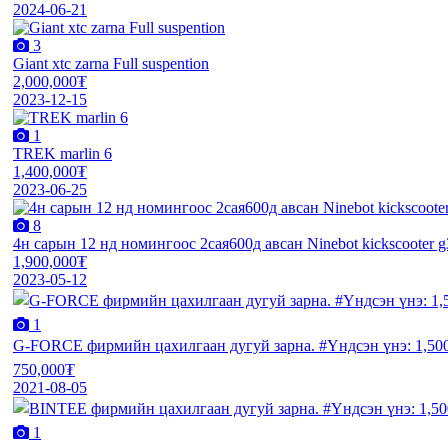
2024-06-21
3
Giant xtc zarna Full suspention
2,000,000₮
2023-12-15
1
TREK marlin 6
1,400,000₮
2023-06-25
8
4н сарын 12 нд номингоос 2сая600д авсан Ninebot kickscooter
1,900,000₮
2023-05-12
1
G-FORCE фирмийн цахилгаан дугуй зарна. #Үндсэн үнэ: 1,50
750,000₮
2021-08-05
1