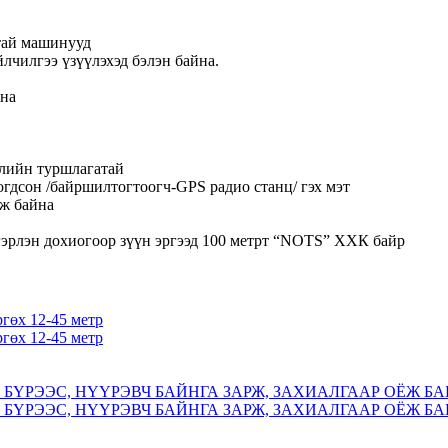
нтай машинууд
йлчилгээ үзүүлэхэд бэлэн байна.
ана
илийн туршлагатай
гдсон /байршилтогтоогч-GPS радио станц/ гэх мэт
эж байна
гэрлэн дохиогоор зүүн эргээд 100 метрт “NOTS” ХХК байр
ргөх 12-45 метр
ргөх 12-45 метр
БҮРЭЭС, НҮҮРЭВЧ БАЙНГА ЗАРЖ, ЗАХИАЛГААР ОЁЖ БА
БҮРЭЭС, НҮҮРЭВЧ БАЙНГА ЗАРЖ, ЗАХИАЛГААР ОЁЖ БА