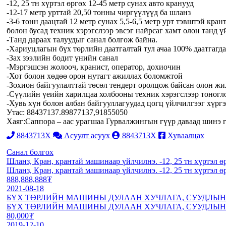
-12, 25 тн хүртэл өргөх 12-45 метр сунах авто кранууд
-12-17 метр урттай 20,50 тонны чиргүүлүүд ба шланз
-3-6 тонн даацтай 12 метр сунах 5,5-6,5 метр урт тэвштэй кра
болон бусад техник хэрэгслээр эвсэг найрсаг хамт олон танд ү
-Танд дараах талуудыг санал болгож байна.
-Хариуцлагын бүх төрлийн даатгалтай тул ачаа 100% даатгагд
-Зах зээлийн бодит үнийн санал
-Мэргэшсэн жолооч, кранист, оператор, дохиочин
-Хот болон хөдөө орон нутагт ажиллах боломжтой
-Зохион байгуулалттай төсөл тендерт оролцож байсан олон ж
-Сүүлийн үеийн харилцаа холбооны техник хэрэгслээр тоногло
-Хувь хүн болон албан байгууллагуудад цогц үйлчилгээг хүрг
Утас: 88437137.89877137,91855050
Хаяг:Саппора – аас урагшаа Гурвалжингын гүүр даваад шинэ 
8843713X
Асуулт асуух
8843713X
Хуваалцах
Санал болгох
Шланз, Кран, крантай машинаар үйлчилнэ. -12, 25 тн хүртэл ө
Шланз, Кран, крантай машинаар үйлчилнэ. -12, 25 тн хүртэл ө
888,888,888₮
2021-08-18
БҮХ ТӨРЛИЙН МАШИНЫ ДУЛААН ХУЧЛАГА, СУУДЛЫН 
БҮХ ТӨРЛИЙН МАШИНЫ ДУЛААН ХУЧЛАГА, СУУДЛЫН 
80,000₮
2019-12-10