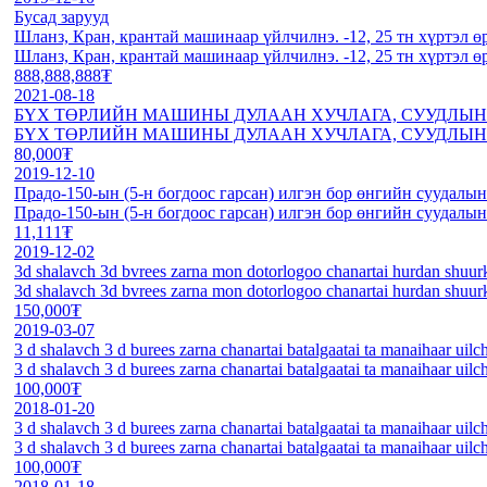
Бусад зарууд
Шланз, Кран, крантай машинаар үйлчилнэ. -12, 25 тн хүртэл ө
Шланз, Кран, крантай машинаар үйлчилнэ. -12, 25 тн хүртэл ө
888,888,888₮
2021-08-18
БҮХ ТӨРЛИЙН МАШИНЫ ДУЛААН ХУЧЛАГА, СУУДЛЫН 
БҮХ ТӨРЛИЙН МАШИНЫ ДУЛААН ХУЧЛАГА, СУУДЛЫН 
80,000₮
2019-12-10
Прадо-150-ын (5-н богдоос гарсан) илгэн бор өнгийн суудалын
Прадо-150-ын (5-н богдоос гарсан) илгэн бор өнгийн суудалын
11,111₮
2019-12-02
3d shalavch 3d bvrees zarna mon dotorlogoo chanartai hurdan shuurk
3d shalavch 3d bvrees zarna mon dotorlogoo chanartai hurdan shuurk
150,000₮
2019-03-07
3 d shalavch 3 d burees zarna chanartai batalgaatai ta manaihaar uilc
3 d shalavch 3 d burees zarna chanartai batalgaatai ta manaihaar uilc
100,000₮
2018-01-20
3 d shalavch 3 d burees zarna chanartai batalgaatai ta manaihaar uilc
3 d shalavch 3 d burees zarna chanartai batalgaatai ta manaihaar uilc
100,000₮
2018-01-18