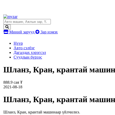
Миний зарууд
Зар нэмэх
Нүүр
Авто сэлбэг
Дагалдах хэрэгсэл
Суудлын бүрээс
Шланз, Кран, крантай машинаа
888.9 сая ₮
2021-08-18
Шланз, Кран, крантай машинаа
Шланз, Кран, крантай машинаар үйлчилнэ.