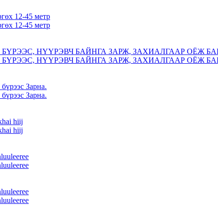
ргөх 12-45 метр
ргөх 12-45 метр
БҮРЭЭС, НҮҮРЭВЧ БАЙНГА ЗАРЖ, ЗАХИАЛГААР ОЁЖ БА
БҮРЭЭС, НҮҮРЭВЧ БАЙНГА ЗАРЖ, ЗАХИАЛГААР ОЁЖ БА
 бүрээс Зарна.
 бүрээс Зарна.
hai hiij
hai hiij
hluuleeree
hluuleeree
hluuleeree
hluuleeree