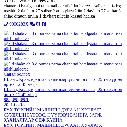
3 d shalavch 3 d burees zarna
chanartai batalgaatai ta manaihaar uilchluuleeree ...salbar 1 nisdeg
mashin 2 davhart 27 salbar 2 auto plaza2 iin 2 davhart 27 salbar 3
shine dragon tuviin 1 davhart piletiin kasstai haalga
9900283X
Санал болгох
Шланз, Кран, крантай машинаар үйлчилнэ. -12, 25 тн хүртэл
өргөх 12-45 метр
Шланз, Кран, крантай машинаар үйлчилнэ. -12, 25 тн хүртэл
өргөх 12-45 метр
888,888,888₮
2021-08-18
БҮХ ТӨРЛИЙН МАШИНЫ ДУЛААН ХУЧЛАГА,
СУУДЛЫН БҮРЭЭС, НҮҮРЭВЧ БАЙНГА ЗАРЖ,
ЗАХИАЛГААР ОЁЖ БАЙНА.
БҮХ ТӨРЛИЙН МАШИНЫ ДУЛААН ХУЧЛАГА,