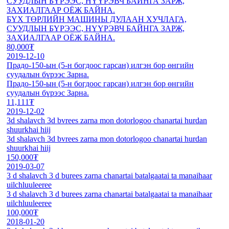
СУУДЛЫН БҮРЭЭС, НҮҮРЭВЧ БАЙНГА ЗАРЖ,
ЗАХИАЛГААР ОЁЖ БАЙНА.
БҮХ ТӨРЛИЙН МАШИНЫ ДУЛААН ХУЧЛАГА,
СУУДЛЫН БҮРЭЭС, НҮҮРЭВЧ БАЙНГА ЗАРЖ,
ЗАХИАЛГААР ОЁЖ БАЙНА.
80,000₮
2019-12-10
Прадо-150-ын (5-н богдоос гарсан) илгэн бор өнгийн
суудалын бүрээс Зарна.
Прадо-150-ын (5-н богдоос гарсан) илгэн бор өнгийн
суудалын бүрээс Зарна.
11,111₮
2019-12-02
3d shalavch 3d bvrees zarna mon dotorlogoo chanartai hurdan
shuurkhai hiij
3d shalavch 3d bvrees zarna mon dotorlogoo chanartai hurdan
shuurkhai hiij
150,000₮
2019-03-07
3 d shalavch 3 d burees zarna chanartai batalgaatai ta manaihaar
uilchluuleeree
3 d shalavch 3 d burees zarna chanartai batalgaatai ta manaihaar
uilchluuleeree
100,000₮
2018-01-20