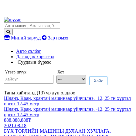
Миний зарууд
Зар нэмэх
Авто сэлбэг
Дагалдах хэрэгсэл
Суудлын бүрээс
Үгээр шүүх
Хот
Хайх
Таны хайлтанд (
13
) үр дүн олдлоо
Шланз, Кран, крантай машинаар үйлчилнэ. -12, 25 тн хүртэл
өргөх 12-45 метр
Шланз, Кран, крантай машинаар үйлчилнэ. -12, 25 тн хүртэл
өргөх 12-45 метр
888,888,888₮
2021-08-18
БҮХ ТӨРЛИЙН МАШИНЫ ДУЛААН ХУЧЛАГА,