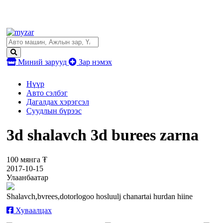
Миний зарууд
Зар нэмэх
Нүүр
Авто сэлбэг
Дагалдах хэрэгсэл
Суудлын бүрээс
3d shalavch 3d burees zarna
100 мянга ₮
2017-10-15
Улаанбаатар
Shalavch,bvrees,dotorlogoo hosluulj chanartai hurdan hiine
Хуваалцах