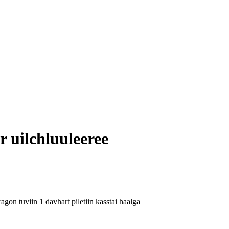
r uilchluuleeree
agon tuviin 1 davhart piletiin kasstai haalga