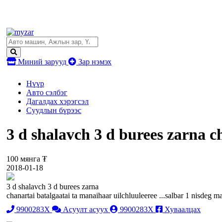
Миний зарууд
Зар нэмэх
Нүүр
Авто сэлбэг
Дагалдах хэрэгсэл
Суудлын бүрээс
3 d shalavch 3 d burees zarna c
100 мянга ₮
2018-01-18
3 d shalavch 3 d burees zarna
chanartai batalgaatai ta manaihaar uilchluuleeree ...salbar 1 nisdeg ma
9900283X
Асуулт асуух
9900283X
Хуваалцах