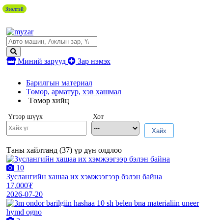
Зээлтэй
Миний зарууд
Зар нэмэх
Барилгын материал
Төмөр, арматур, хэв хашмал
Төмөр хийц
Үгээр шүүх
Хот
Хайх
Таны хайлтанд (
37
) үр дүн олдлоо
10
Зуслангийн хашаа их хэмжээгээр бэлэн байна
17,000₮
2026-07-20