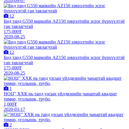
2020-09-07
12
Бид танд G550 маркийн AZ150 зэврэлтийн эсрэг бүрхүүлтэй
ган тавлагчтай
175,000₮
2020-08-25
12
Бид танд G550 маркийн AZ150 зэврэлтийн эсрэг бүрхүүлтэй
ган тавлагчтай
175,000₮
2020-08-25
1
НОЦ” ХХК нь танд улсын үйлдвэрийн чанартай квадрат
төмөр, угольник, трубо,
1,000₮
2020-03-17
2