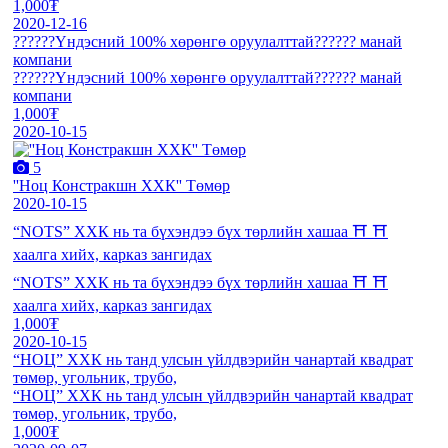
1,000₮
2020-12-16
??️??️??️Үндэсний 100% хөрөнгө оруулалттай??️??️??️ манай
компани
??️??️??️Үндэсний 100% хөрөнгө оруулалттай??️??️??️ манай
компани
1,000₮
2020-10-15
5
''Ноц Констракшн ХХК'' Төмөр
2020-10-15
“NOTS” ХХК нь та бүхэндээ бүх төрлийн хашаа ⛩️ ⛩️
хаалга хийх, карказ зангидах
“NOTS” ХХК нь та бүхэндээ бүх төрлийн хашаа ⛩️ ⛩️
хаалга хийх, карказ зангидах
1,000₮
2020-10-15
“НОЦ” ХХК нь танд улсын үйлдвэрийн чанартай квадрат
төмөр, угольник, трубо,
“НОЦ” ХХК нь танд улсын үйлдвэрийн чанартай квадрат
төмөр, угольник, трубо,
1,000₮