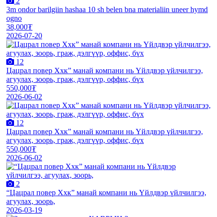
2
3m ondor barilgiin hashaa 10 sh belen bna materialiin uneer hymd
ogno
38,000₮
2026-07-20
12
Цацрал повер Ххк” манай компани нь Үйлдвэр үйлчилгээ,
агуулах, зоорь, граж, дэлгүүр, оффис, бүх
550,000₮
2026-06-02
12
Цацрал повер Ххк” манай компани нь Үйлдвэр үйлчилгээ,
агуулах, зоорь, граж, дэлгүүр, оффис, бүх
550,000₮
2026-06-02
2
“Цацрал повер Ххк” манай компани нь Үйлдвэр үйлчилгээ,
агуулах, зоорь,
2026-03-19