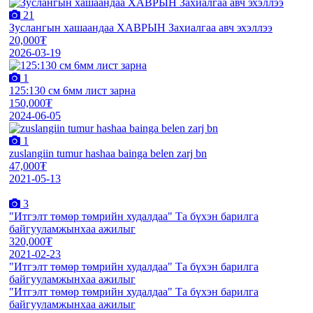
21
Зуслангын хашаандаа ХАВРЫН Захиалгаа авч эхэллээ
20,000₮
2026-03-19
1
125:130 см 6мм лист зарна
150,000₮
2024-06-05
1
zuslangiin tumur hashaa bainga belen zarj bn
47,000₮
2021-05-13
3
"Итгэлт төмөр төмрийн худалдаа" Та бүхэн барилга
байгууламжынхаа ажилыг
320,000₮
2021-02-23
"Итгэлт төмөр төмрийн худалдаа" Та бүхэн барилга
байгууламжынхаа ажилыг
"Итгэлт төмөр төмрийн худалдаа" Та бүхэн барилга
байгууламжынхаа ажилыг