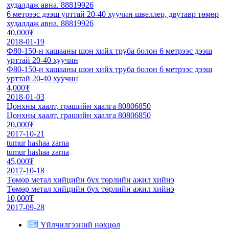
худалдаж авна. 88819926
6 метрээс дээш урттай 20-40 хуучин швеллер, двутавр төмөр
худалдаж авна. 88819926
40,000₮
2018-01-19
Ф80-150-н хашааны шон хийх труба болон 6 метрээс дээш
урттай 20-40 хуучин
Ф80-150-н хашааны шон хийх труба болон 6 метрээс дээш
урттай 20-40 хуучин
4,000₮
2018-01-03
Цонхны хаалт, грашийн хаалга 80806850
Цонхны хаалт, грашийн хаалга 80806850
20,000₮
2017-10-21
tumur hashaa zarna
tumur hashaa zarna
45,000₮
2017-10-18
Төмөр метал хийцийн бүх төрлийн ажил хийнэ
Төмөр метал хийцийн бүх төрлийн ажил хийнэ
10,000₮
2017-09-28
Үйлчилгээний нөхцөл