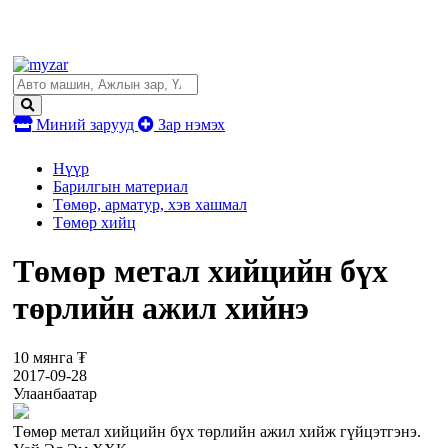
Миний зарууд
Зар нэмэх
Нүүр
Барилгын материал
Төмөр, арматур, хэв хашмал
Төмөр хийц
Төмөр метал хийцийн бүх
төрлийн ажил хийнэ
10 мянга ₮
2017-09-28
Улаанбаатар
Төмөр метал хийцийн бүх төрлийн ажил хийж гүйцэтгэнэ.