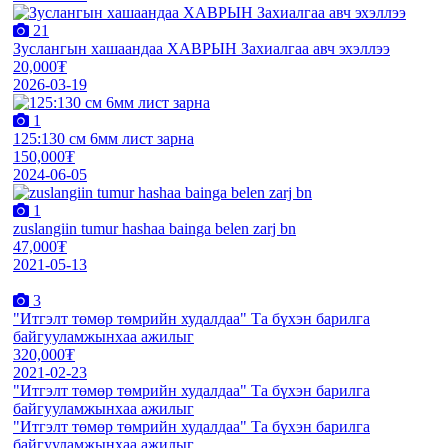
21
Зуслангын хашаандаа ХАВРЫН Захиалгаа авч эхэллээ
20,000₮
2026-03-19
1
125:130 см 6мм лист зарна
150,000₮
2024-06-05
1
zuslangiin tumur hashaa bainga belen zarj bn
47,000₮
2021-05-13
3
"Итгэлт төмөр төмрийн худалдаа" Та бүхэн барилга
байгууламжынхаа ажилыг
320,000₮
2021-02-23
"Итгэлт төмөр төмрийн худалдаа" Та бүхэн барилга
байгууламжынхаа ажилыг
"Итгэлт төмөр төмрийн худалдаа" Та бүхэн барилга
байгууламжынхаа ажилыг