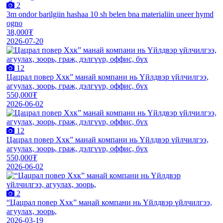
2
3m ondor barilgiin hashaa 10 sh belen bna materialiin uneer hymd
ogno
38,000₮
2026-07-20
12
Цацрал повер Ххк” манай компани нь Үйлдвэр үйлчилгээ,
агуулах, зоорь, граж, дэлгүүр, оффис, бүх
550,000₮
2026-06-02
12
Цацрал повер Ххк” манай компани нь Үйлдвэр үйлчилгээ,
агуулах, зоорь, граж, дэлгүүр, оффис, бүх
550,000₮
2026-06-02
2
“Цацрал повер Ххк” манай компани нь Үйлдвэр үйлчилгээ,
агуулах, зоорь,
2026-03-19