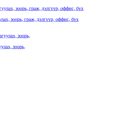
ах, зоорь, граж, дэлгүүр, оффис, бүх
улах, зоорь,