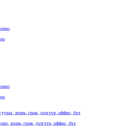
gno
gno
ах, зоорь, граж, дэлгүүр, оффис, бүх