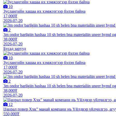
10
Зуслангийн хашаа их хэмжээгээр бэлэн байна
17,000₮
2026-07-20
2
3m ondor barilgiin hashaa 10 sh belen bna materialiin uneer hymd o
38,000₮
2026-07-20
Бусад зарууд
10
Зуслангийн хашаа их хэмжээгээр бэлэн байна
17,000₮
2026-07-20
2
3m ondor barilgiin hashaa 10 sh belen bna materialiin uneer hymd o
38,000₮
2026-07-20
12
Цацрал повер Ххк” манай компани нь Үйлдвэр үйлчилгээ, агуул
550,000₮