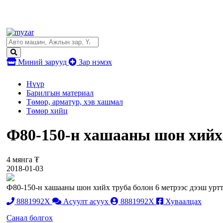
Миний зарууд
Зар нэмэх
Нүүр
Барилгын материал
Төмөр, арматур, хэв хашмал
Төмөр хийц
Ф80-150-н хашааны шон хийх 
4 мянга ₮
2018-01-03
Ф80-150-н хашааны шон хийх труба болон 6 метрээс дээш уртт
8881992X
Асуулт асуух
8881992X
Хуваалцах
Санал болгох