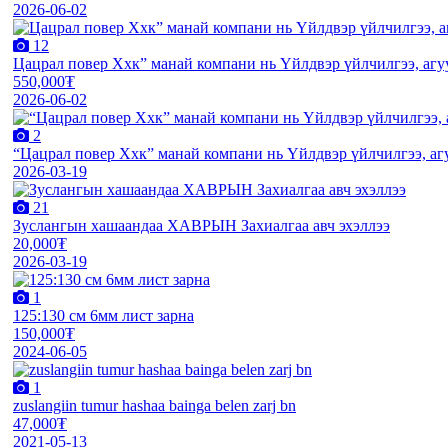
2026-06-02
12
Цацрал повер Ххк” манай компани нь Үйлдвэр үйлчилгээ, агуул
550,000₮
2026-06-02
2
“Цацрал повер Ххк” манай компани нь Үйлдвэр үйлчилгээ, агу
2026-03-19
21
Зуслангын хашаандаа ХАВРЫН Захиалгаа авч эхэллээ
20,000₮
2026-03-19
1
125:130 см 6мм лист зарна
150,000₮
2024-06-05
1
zuslangiin tumur hashaa bainga belen zarj bn
47,000₮
2021-05-13