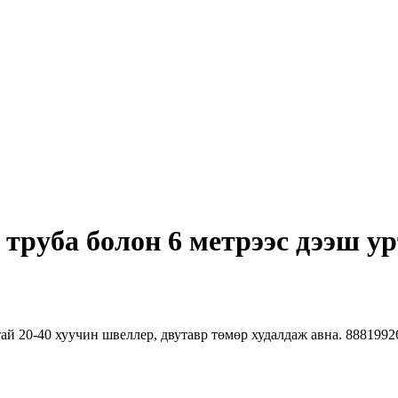
труба болон 6 метрээс дээш ур
ай 20-40 хуучин швеллер, двутавр төмөр худалдаж авна. 8881992