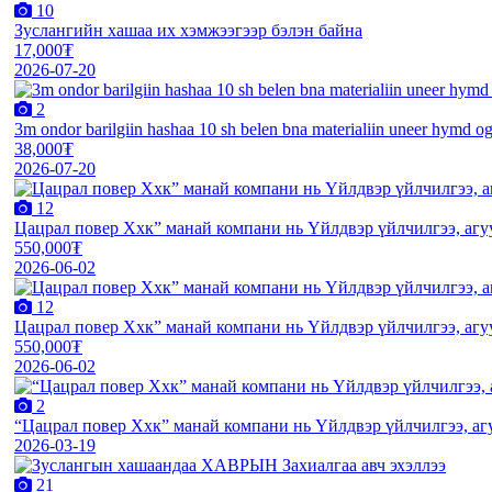
10
Зуслангийн хашаа их хэмжээгээр бэлэн байна
17,000₮
2026-07-20
2
3m ondor barilgiin hashaa 10 sh belen bna materialiin uneer hymd o
38,000₮
2026-07-20
12
Цацрал повер Ххк” манай компани нь Үйлдвэр үйлчилгээ, агуул
550,000₮
2026-06-02
12
Цацрал повер Ххк” манай компани нь Үйлдвэр үйлчилгээ, агуул
550,000₮
2026-06-02
2
“Цацрал повер Ххк” манай компани нь Үйлдвэр үйлчилгээ, агу
2026-03-19
21