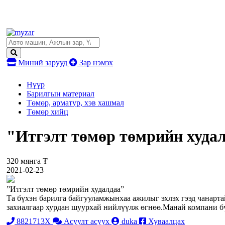
Миний зарууд
Зар нэмэх
Нүүр
Барилгын материал
Төмөр, арматур, хэв хашмал
Төмөр хийц
"Итгэлт төмөр төмрийн худа
320 мянга ₮
2021-02-23
”Итгэлт төмөр төмрийн худалдаа”
Та бүхэн барилга байгууламжынхаа ажилыг эхлэх гээд чанартай
захиалгаар хурдан шуурхай нийлүүлж өгнөө.Манай компани бү
8821713X
Асуулт асуух
duka
Хуваалцах