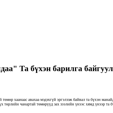
лдаа" Та бүхэн барилга байгу
 төмөр хаанаас авахаа мэдэхгүй эргэлзэж байвал та бүхэн манай
х төрлийн чанартай төмөрүүд зах зээлийн үнээс хямд үнээр та 