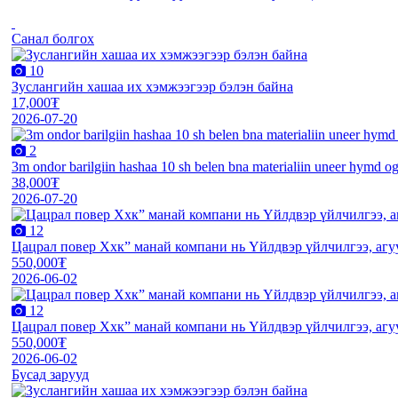
Санал болгох
10
Зуслангийн хашаа их хэмжээгээр бэлэн байна
17,000₮
2026-07-20
2
3m ondor barilgiin hashaa 10 sh belen bna materialiin uneer hymd o
38,000₮
2026-07-20
12
Цацрал повер Ххк” манай компани нь Үйлдвэр үйлчилгээ, агуул
550,000₮
2026-06-02
12
Цацрал повер Ххк” манай компани нь Үйлдвэр үйлчилгээ, агуул
550,000₮
2026-06-02
Бусад зарууд