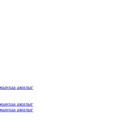
амжынхаа ажилыг
амжынхаа ажилыг
амжынхаа ажилыг