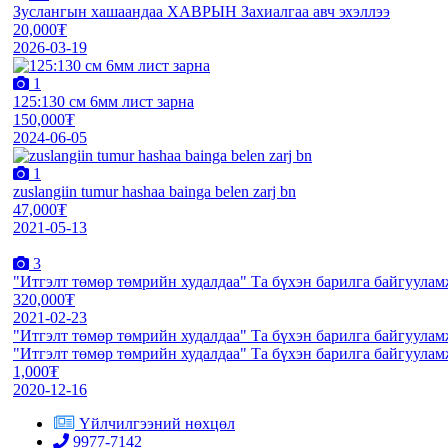
Зуслангын хашаандаа ХАВРЫН Захиалгаа авч эхэллээ
20,000₮
2026-03-19
1
125:130 см 6мм лист зарна
150,000₮
2024-06-05
1
zuslangiin tumur hashaa bainga belen zarj bn
47,000₮
2021-05-13
3
"Итгэлт төмөр төмрийн худалдаа" Та бүхэн барилга байгуул
320,000₮
2021-02-23
"Итгэлт төмөр төмрийн худалдаа" Та бүхэн барилга байгуул
"Итгэлт төмөр төмрийн худалдаа" Та бүхэн барилга байгуул
1,000₮
2020-12-16
Үйлчилгээний нөхцөл
9977-7142