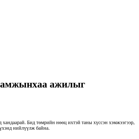
уламжынхаа ажилыг
д хандаарай. Бид төмрийн нөөц ихтэй таны хүссэн хэмжээгээр,
бүхэнд нийлүүлж байна.