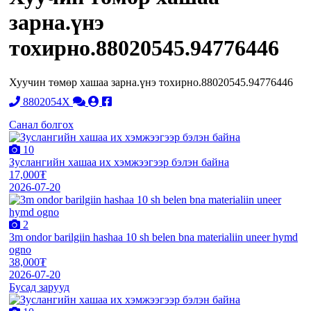
зарна.үнэ
тохирно.88020545.94776446
Хуучин төмөр хашаа зарна.үнэ тохирно.88020545.94776446
8802054X
Санал болгох
10
Зуслангийн хашаа их хэмжээгээр бэлэн байна
17,000₮
2026-07-20
2
3m ondor barilgiin hashaa 10 sh belen bna materialiin uneer hymd
ogno
38,000₮
2026-07-20
Бусад зарууд