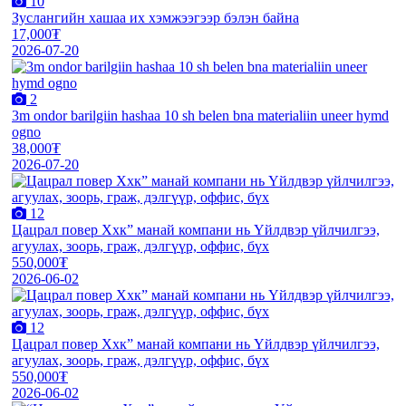
10
Зуслангийн хашаа их хэмжээгээр бэлэн байна
17,000₮
2026-07-20
2
3m ondor barilgiin hashaa 10 sh belen bna materialiin uneer hymd
ogno
38,000₮
2026-07-20
12
Цацрал повер Ххк” манай компани нь Үйлдвэр үйлчилгээ,
агуулах, зоорь, граж, дэлгүүр, оффис, бүх
550,000₮
2026-06-02
12
Цацрал повер Ххк” манай компани нь Үйлдвэр үйлчилгээ,
агуулах, зоорь, граж, дэлгүүр, оффис, бүх
550,000₮
2026-06-02