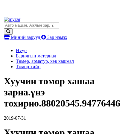
Миний зарууд
Зар нэмэх
Нүүр
Барилгын материал
Төмөр, арматур, хэв хашмал
Төмөр хийц
Хуучин төмөр хашаа
зарна.үнэ
тохирно.88020545.94776446
2019-07-31
Хуучин төмөр хашаа