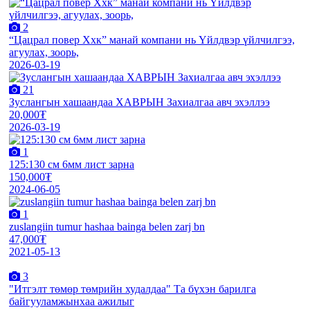
2
“Цацрал повер Ххк” манай компани нь Үйлдвэр үйлчилгээ,
агуулах, зоорь,
2026-03-19
21
Зуслангын хашаандаа ХАВРЫН Захиалгаа авч эхэллээ
20,000₮
2026-03-19
1
125:130 см 6мм лист зарна
150,000₮
2024-06-05
1
zuslangiin tumur hashaa bainga belen zarj bn
47,000₮
2021-05-13
3
"Итгэлт төмөр төмрийн худалдаа" Та бүхэн барилга
байгууламжынхаа ажилыг