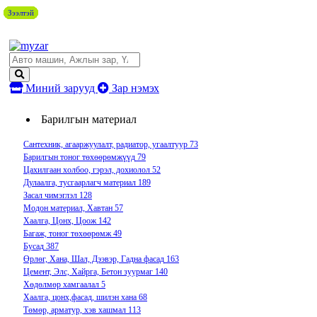
Зээлтэй
Зээлтэй
Зээлтэй
Зээлтэй
Зээлтэй
Зээлтэй
Миний зарууд
Зар нэмэх
Барилгын материал
Сантехник, агааржуулалт, радиатор, угаалтуур
73
Барилгын тоног төхөөрөмжүүд
79
Цахилгаан холбоо, гэрэл, дохиолол
52
Дулаалга, тусгаарлагч материал
189
Засал чимэглэл
128
Модон материал, Хавтан
57
Хаалга, Цонх, Цоож
142
Багаж, тоног төхөөрөмж
49
Бусад
387
Өрлөг, Хана, Шал, Дээвэр, Гадна фасад
163
Цемент, Элс, Хайрга, Бетон зуурмаг
140
Хөдөлмөр хамгаалал
5
Хаалга, цонх,фасад, шилэн хана
68
Төмөр, арматур, хэв хашмал
113