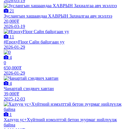
2026-03-19
21
Зуслангын хашаандаа ХАВРЫН Захиалгаа авч эхэллээ
20,000₮
2026-03-19
11
#EpoxyFloor Сайн байцгаан уу
2026-01-29
4
0
650,000₮
2026-01-29
4
Чанартай сэндвич хавтан
39,000₮
2025-12-03
1
Халуун ус+Хүйтний нэмэлттэй бетон зуурмаг нийлүүлж
байна