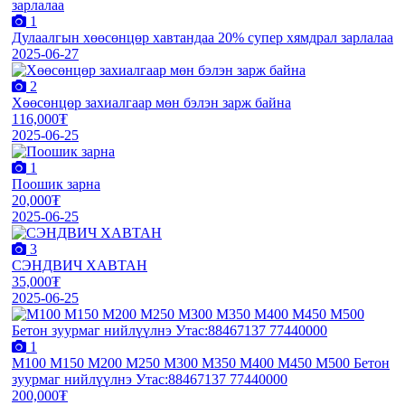
1
Дулаалгын хөөсөнцөр хавтандаа 20% супер хямдрал зарлалаа
2025-06-27
2
Хөөсөнцөр захиалгаар мөн бэлэн зарж байна
116,000₮
2025-06-25
1
Поошик зарна
20,000₮
2025-06-25
3
СЭНДВИЧ ХАВТАН
35,000₮
2025-06-25
1
М100 М150 М200 М250 М300 М350 М400 М450 М500 Бетон
зуурмаг нийлүүлнэ Утас:88467137 77440000
200,000₮