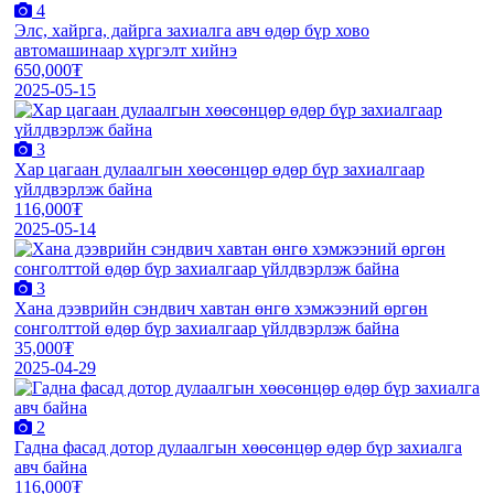
4
Элс, хайрга, дайрга захиалга авч өдөр бүр хово
автомашинаар хүргэлт хийнэ
650,000₮
2025-05-15
3
Хар цагаан дулаалгын хөөсөнцөр өдөр бүр захиалгаар
үйлдвэрлэж байна
116,000₮
2025-05-14
3
Хана дээврийн сэндвич хавтан өнгө хэмжээний өргөн
сонголттой өдөр бүр захиалгаар үйлдвэрлэж байна
35,000₮
2025-04-29
2
Гадна фасад дотор дулаалгын хөөсөнцөр өдөр бүр захиалга
авч байна
116,000₮