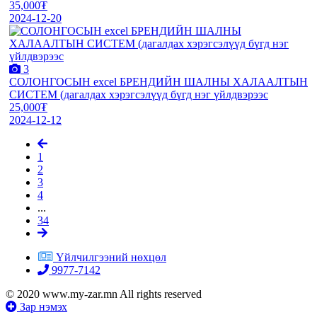
35,000₮
2024-12-20
3
СОЛОНГОСЫН excel БРЕНДИЙН ШАЛНЫ ХАЛААЛТЫН
СИСТЕМ (дагалдах хэрэгсэлүүд бүгд нэг үйлдвэрээс
25,000₮
2024-12-12
1
2
3
4
...
34
Үйлчилгээний нөхцөл
9977-7142
© 2020 www.my-zar.mn All rights reserved
Зар нэмэх