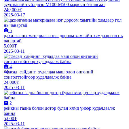
зуурмагийн үйлдвэр M100-M500 маркын баталгаат
240,000₮
2025-03-17
5
цахилгааны материалаа нэг дороом хамгийн хямдаар гол нь
чанартай
5,000₮
2025-03-11
4
#фасад_сайдинг_худалдаа маш олон өнгөний
сонголттойгоор худалдаалж байна
24,000₮
2025-03-11
2
рейкны гадна болон дотор булан хямд үнээр худалдаалж
байна
5,000₮
2025-03-11