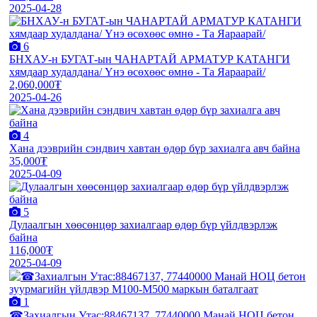
2025-04-28
6
БНХАУ-н БУГАТ-ын ЧАНАРТАЙ АРМАТУР КАТАНГИ
хямдаар худалдана/ Үнэ өсөхөөс өмнө - Та Яараарай/
2,060,000₮
2025-04-26
4
Хана дээврийн сэндвич хавтан өдөр бүр захиалга авч байна
35,000₮
2025-04-09
5
Дулаалгын хөөсөнцөр захиалгаар өдөр бүр үйлдвэрлэж
байна
116,000₮
2025-04-09
1
☎Захиалгын Утас:88467137, 77440000 Манай НОЦ бетон