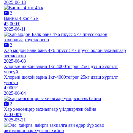
2025-06-13
2
Ванны 4 хос 45 к
45,000₮
2025-06-11
2
Хар модон Балк банз 4×6 прүсс 5×7 прүсс болон захиалгаар
зүсэж өгнө
2025-06-08
Хлорын шохой зарна 1кг-4000төгрөг 25кг дээш хүргэлт
үнэгүй
Хлорын шохой зарна 1кг-4000төгрөг 25кг дээш хүргэлт
үнэгүй
4,000₮
2025-06-04
2
Хар хөөсөнцөр захиалгаар үйлдвэрлэж байна
220,000₮
2025-05-21