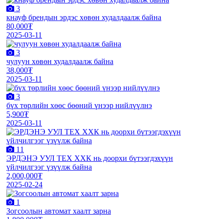
3
кнауф брендын эрдэс хөвөн худалдаалж байна
80,000₮
2025-03-11
3
чулуун хөвөн худалдаалж байна
38,000₮
2025-03-11
3
бүх төрлийн хөөс бөөний үнээр нийлүүлнэ
5,900₮
2025-03-11
11
ЭРДЭНЭ УУЛ ТЕХ ХХК нь доорхи бүтээгдэхүүн
үйлчилгээг үзүүлж байна
2,000,000₮
2025-02-24
1
Зогсоолын автомат хаалт зарна