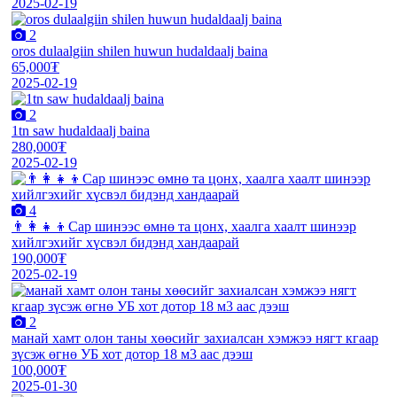
2025-02-19
2
oros dulaalgiin shilen huwun hudaldaalj baina
65,000₮
2025-02-19
2
1tn saw hudaldaalj baina
280,000₮
2025-02-19
4
👨‍👩‍👧‍👦Сар шинээс өмнө та цонх, хаалга хаалт шинээр
хийлгэхийг хүсвэл бидэнд хандаарай
190,000₮
2025-02-19
2
манай хамт олон таны хөөсийг захиалсан хэмжээ нягт кгаар
зүсэж өгнө УБ хот дотор 18 м3 аас дээш
100,000₮
2025-01-30