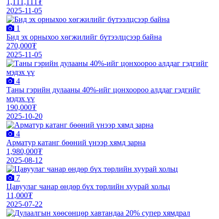
1,111,111₮
2025-11-05
1
Бид эх орныхоо хөгжилийг бүтээлцсээр байна
270,000₮
2025-11-05
4
Таны гэрийн дулааны 40%-ийг цонхоороо алддаг гэдгийг
мэдэх үү
190,000₮
2025-10-20
4
Арматур катанг бөөний үнээр хямд зарна
1,980,000₮
2025-08-12
7
Цавуулаг чанар өндөр бүх төрлийн хуурай хольц
11,000₮
2025-07-22