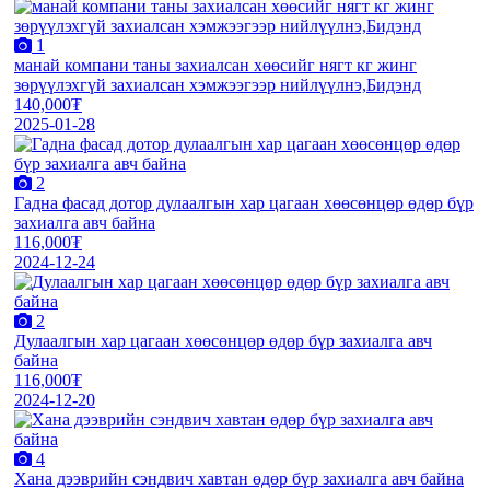
1
манай компани таны захиалсан хөөсийг нягт кг жинг
зөрүүлэхгүй захиалсан хэмжээгээр нийлүүлнэ,Бидэнд
140,000₮
2025-01-28
2
Гадна фасад дотор дулаалгын хар цагаан хөөсөнцөр өдөр бүр
захиалга авч байна
116,000₮
2024-12-24
2
Дулаалгын хар цагаан хөөсөнцөр өдөр бүр захиалга авч
байна
116,000₮
2024-12-20
4
Хана дээврийн сэндвич хавтан өдөр бүр захиалга авч байна