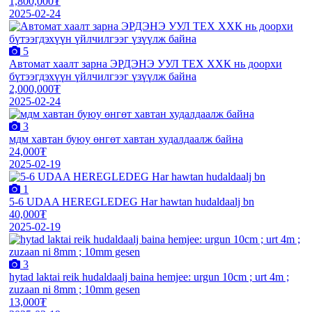
1,800,000₮
2025-02-24
5
Автомат хаалт зарна ЭРДЭНЭ УУЛ ТЕХ ХХК нь доорхи
бүтээгдэхүүн үйлчилгээг үзүүлж байна
2,000,000₮
2025-02-24
3
мдм хавтан буюу өнгөт хавтан худалдаалж байна
24,000₮
2025-02-19
1
5-6 UDAA HEREGLEDEG Har hawtan hudaldaalj bn
40,000₮
2025-02-19
3
hytad laktai reik hudaldaalj baina hemjee: urgun 10cm ; urt 4m ;
zuzaan ni 8mm ; 10mm gesen
13,000₮