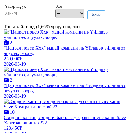
Үгээр шүүх
Хот
Хайх
Таны хайлтанд (
1,669
) үр дүн олдлоо
2
“Цацрал повер Ххк” манай компани нь Үйлдвэр үйлчилгээ,
агуулах, зоорь,
250,000₮
2026-03-19
2
“Цацрал повер Ххк” манай компани нь Үйлдвэр үйлчилгээ,
агуулах, зоорь,
2026-03-19
10
Сэндвич хавтан, сэндвич барилга угсралтын үнэ ханш Save
Хамтран ашиглах222
123,456₮