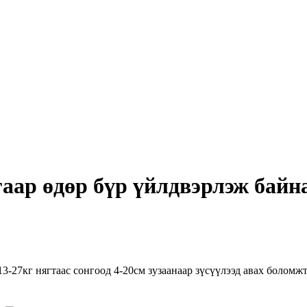
аар өдөр бүр үйлдвэрлэж байн
3-27кг нягтаас сонгоод 4-20см зузаанаар зүсүүлээд авах боломж