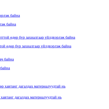
лэж байна
той өдөр бүр захиалгаар үйлдвэрлэж байна
 байна
 хавтанг дагалдах материалуудтай нь