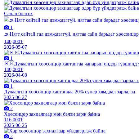
Санал болгох
1
🌫️Нягт сайтай гал дэмждэггүй, нягтаа сайн барьдаг хөөсөнцөр
140,000₮
2026-05-07
1
🇲🇳Дулаалгын хөөсөнцөр хавтангаа чанарын өндөр түвшинд 
140,000₮
2026-04-08
1
Дулаалгын хөөсөнцөр хавтандаа 20% супер хямдрал зарлалаа
2025-06-27
2
Хөөсөнцөр захиалгаар мөн бэлэн зарж байна
116,000₮
2025-06-25
2