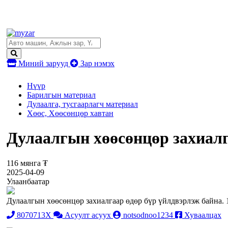
Миний зарууд
Зар нэмэх
Нүүр
Барилгын материал
Дулаалга, тусгаарлагч материал
Хөөс, Хөөсөнцөр хавтан
Дулаалгын хөөсөнцөр захиалг
116 мянга ₮
2025-04-09
Улаанбаатар
Дулаалгын хөөсөнцөр захиалгаар өдөр бүр үйлдвэрлэж байна. 1
8070713X
Асуулт асуух
notsodnoo1234
Хуваалцах