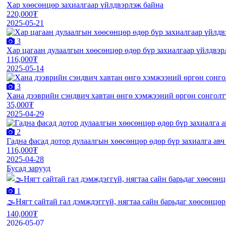
Хар хөөсөнцөр захиалгаар үйлдвэрлэж байна
220,000₮
2025-05-21
3
Хар цагаан дулаалгын хөөсөнцөр өдөр бүр захиалгаар үйлдвэр
116,000₮
2025-05-14
3
Хана дээврийн сэндвич хавтан өнгө хэмжээний өргөн сонголт
35,000₮
2025-04-29
2
Гадна фасад дотор дулаалгын хөөсөнцөр өдөр бүр захиалга авч
116,000₮
2025-04-28
Бусад зарууд
1
🌫️Нягт сайтай гал дэмждэггүй, нягтаа сайн барьдаг хөөсөнцөр
140,000₮
2026-05-07