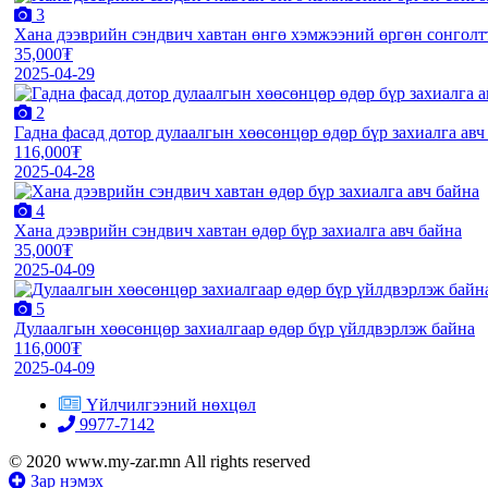
3
Хана дээврийн сэндвич хавтан өнгө хэмжээний өргөн сонголт
35,000₮
2025-04-29
2
Гадна фасад дотор дулаалгын хөөсөнцөр өдөр бүр захиалга авч
116,000₮
2025-04-28
4
Хана дээврийн сэндвич хавтан өдөр бүр захиалга авч байна
35,000₮
2025-04-09
5
Дулаалгын хөөсөнцөр захиалгаар өдөр бүр үйлдвэрлэж байна
116,000₮
2025-04-09
Үйлчилгээний нөхцөл
9977-7142
© 2020 www.my-zar.mn All rights reserved
Зар нэмэх