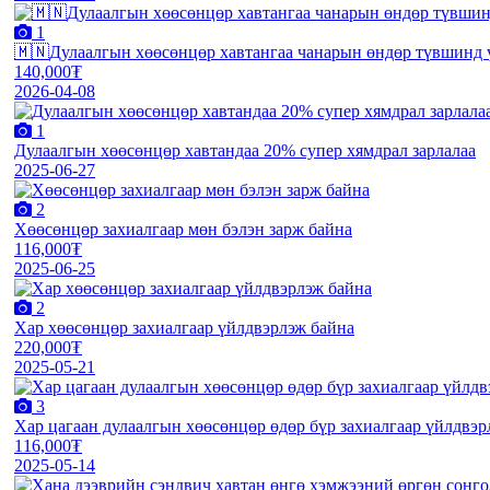
1
🇲🇳Дулаалгын хөөсөнцөр хавтангаа чанарын өндөр түвшинд 
140,000₮
2026-04-08
1
Дулаалгын хөөсөнцөр хавтандаа 20% супер хямдрал зарлалаа
2025-06-27
2
Хөөсөнцөр захиалгаар мөн бэлэн зарж байна
116,000₮
2025-06-25
2
Хар хөөсөнцөр захиалгаар үйлдвэрлэж байна
220,000₮
2025-05-21
3
Хар цагаан дулаалгын хөөсөнцөр өдөр бүр захиалгаар үйлдвэр
116,000₮
2025-05-14