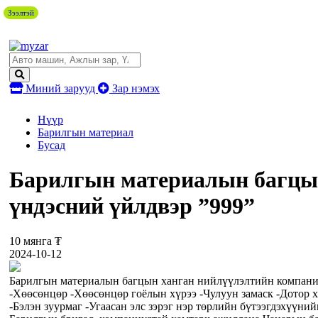
Зээлтэй
Миний зарууд
Зар нэмэх
Нүүр
Барилгын материал
Бусад
Барилгын материалын багцы
үндэсний үйлдвэр ”999”
10 мянга ₮
2024-10-12
Барилгын материалын багцын ханган нийлүүлэлтийн компани
-Хөөсөнцөр -Хөөсөнцөр гоёлын хүрээ -Чулуун замаск -Дотор х
-Бэлэн зуурмаг -Угаасан элс зэрэг нэр төрлийн бүтээгдэхүүн