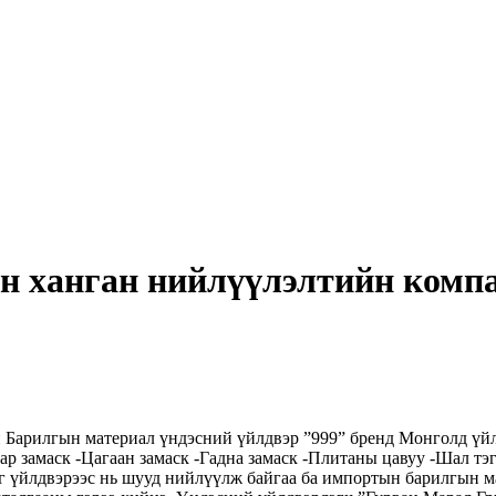
н ханган нийлүүлэлтийн комп
 Барилгын материал үндэсний үйлдвэр ”999” бренд Монголд үй
ар замаск -Цагаан замаск -Гадна замаск -Плитаны цавуу -Шал т
ийг үйлдвэрээс нь шууд нийлүүлж байгаа ба импортын барилгын 