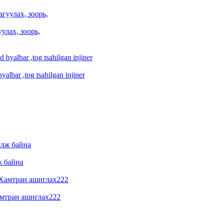
улах, зоорь,
albar ,tog tsahilgan injiner
ж байна
амтран ашиглах222