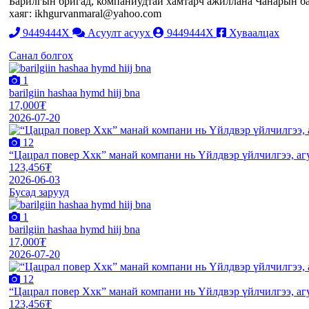
Барилгын бригад, компаниудтай хамтарч ажиллана Чанарын бат
хаяг: ikhgurvanmaral@yahoo.com
9449444X
Асуулт асуух
9449444X
Хуваалцах
Санал болгох
1
barilgiin hashaa hymd hiij bna
17,000₮
2026-07-20
12
“Цацрал повер Ххк” манай компани нь Үйлдвэр үйлчилгээ, агу
123,456₮
2026-06-03
Бусад зарууд
1
barilgiin hashaa hymd hiij bna
17,000₮
2026-07-20
12
“Цацрал повер Ххк” манай компани нь Үйлдвэр үйлчилгээ, агу
123,456₮