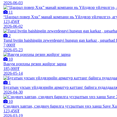
2026-06-03
11
“Цацрал повер Ххк” манай компани нь Үйлдвэр үйлчилгээ, агу
123,456₮
2026-06-02
2
Turul bvriin baishingiin zewerdeggvi hungun gan karkaz , ugsarhad hy
7,000₮
2026-05-23
10
Вакум цонхны резин жийрэг зарна
185,000₮
2026-05-14
1
Бугатын улсын үйлдвэрийн арматур каттанг байнга худалдаал
2026-04-30
10
Сэндвич хавтан, сэндвич барилга угсралтын үнэ ханш Save Х
123,456₮
2026-03-19