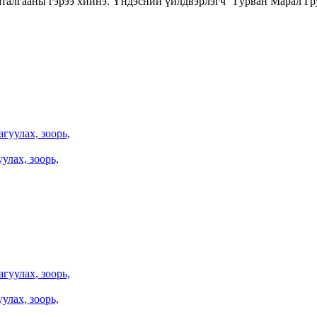
алгааны гэрээ хийнэ. Үндэсний үйлдвэрлэгч ”Гурван Марал Гру
улах, зоорь,
улах, зоорь,