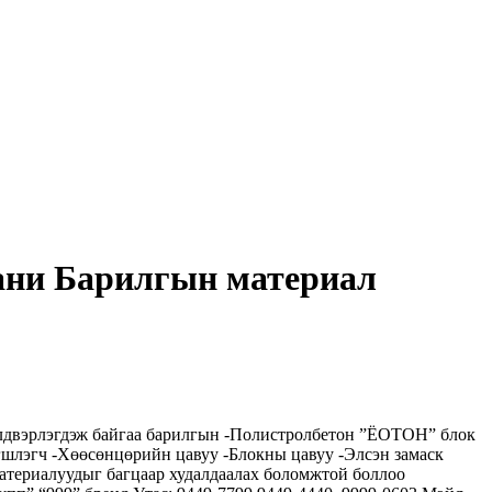
ани Барилгын материал
лдвэрлэгдэж байгаа барилгын -Полистролбетон ”ЁОТОН” блок
эгшлэгч -Хөөсөнцөрийн цавуу -Блокны цавуу -Элсэн замаск
материалуудыг багцаар худалдаалах боломжтой боллоо