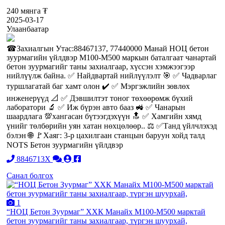
240 мянга ₮
2025-03-17
Улаанбаатар
☎Захиалгын Утас:88467137, 77440000 Манай НОЦ бетон
зуурмагийн үйлдвэр M100-M500 маркын баталгаат чанартай
бетон зуурмагийг таны захиалгаар, хүссэн хэмжээгээр
нийлүүлж байна. ✅ Найдвартай нийлүүлэлт 🎯 ✅ Чадварлаг
туршлагатай баг хамт олон ✔️ ✅ Мэргэжлийн зөвлөх
инженерүүд 📐 ✅ Дэвшилтэт тоног төхөөрөмж бүхий
лаборатори 🔬 ✅ Иж бүрэн авто бааз 🚜 ✅ Чанарын
шаардлага 💯хангасан бүтээгдэхүүн 🔝 ✅ Хамгийн хямд
үнийг төлбөрийн уян хатан нөхцөлөөр.. ⚖️ ✅Танд үйлчлэхэд
бэлэн 🌐 🚩Хаяг: 3-р цахилгаан станцын баруун хойд талд
NOTS Бетон зуурмагийн үйлдвэр
8846713X
Санал болгох
1
“НОЦ Бетон Зуурмаг” ХХК Манайх М100-М500 марктай
бетон зуурмагийг таны захиалгаар, түргэн шуурхай,