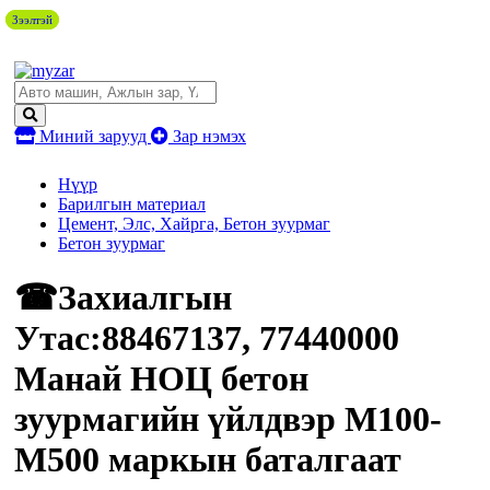
Зээлтэй
Зээлтэй
Миний зарууд
Зар нэмэх
Нүүр
Барилгын материал
Цемент, Элс, Хайрга, Бетон зуурмаг
Бетон зуурмаг
☎Захиалгын
Утас:88467137, 77440000
Манай НОЦ бетон
зуурмагийн үйлдвэр M100-
M500 маркын баталгаат