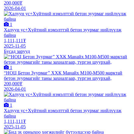
200,000₮
2026-04-01
1
Халуун ус+Хүйтний нэмэлттэй бетон зуурмаг нийлүүлж
байна
1,111,111₮
2025-11-05
Бусад зарууд
1
“НОЦ Бетон Зуурмаг” ХХК Манайх М100-М500 марктай
бетон зуурмагийг таны захиалгаар, түргэн шуурхай,
200,000₮
2026-04-01
1
Халуун ус+Хүйтний нэмэлттэй бетон зуурмаг нийлүүлж
байна
1,111,111₮
2025-11-05