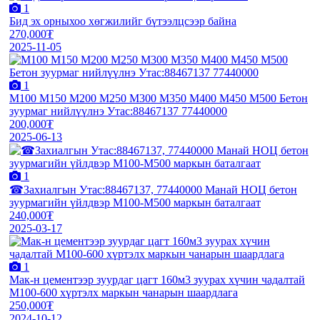
1
Бид эх орныхоо хөгжилийг бүтээлцсээр байна
270,000₮
2025-11-05
1
М100 М150 М200 М250 М300 М350 М400 М450 М500 Бетон
зуурмаг нийлүүлнэ Утас:88467137 77440000
200,000₮
2025-06-13
1
☎Захиалгын Утас:88467137, 77440000 Манай НОЦ бетон
зуурмагийн үйлдвэр M100-M500 маркын баталгаат
240,000₮
2025-03-17
1
Мак-н цементээр зуурдаг цагт 160м3 зуурах хүчин чадалтай
М100-600 хүртэлх маркын чанарын шаардлага
250,000₮
2024-10-12