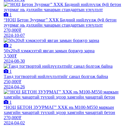
1
“НОЦ Бетон Зуурмаг” ХХК Бидний нийлүүлж буй бетон
зуурмаг нь дэлхийн чанарын стандартын үзүүлэлт
270,000₮
2024-10-07
2
50х20х8 хэмжээтэй явган замын боржур зарна
3,500₮
2024-08-30
1
Танд тогтвортой нийлүүлэлтийг санал болгож байна
250,000₮
2024-04-26
1
“НОЦ БЕТОН ЗУУРМАГ” ХХК нь М100-М550 маркын
хамгийн чанартай түүхий эдээр хамгийн чанартай бетон
270,000₮
2024-04-02