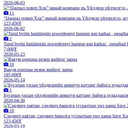
2026-06-03
11
“Цацрал повер Ххк” манай компани нь Үйлдвэр үйлчилгээ, агу
123,456₮
2026-06-02
2
Turul bvriin baishingiin zewerdeggvi hungun gan karkaz , ugsarhad hy
7,000₮
2026-05-23
10
Вакум цонхны резин жийрэг зарна
185,000₮
2026-05-14
1
Бугатын улсын үйлдвэрийн арматур каттанг байнга худалдаал
2026-04-30
10
Сэндвич хавтан, сэндвич барилга угсралтын үнэ ханш Save Х
123,456₮
2026-03-19