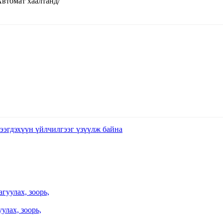
втомат хаалтанд/
улах, зоорь,