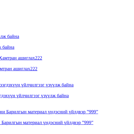
ж байна
амтран ашиглах222
дэхүүн үйлчилгээг үзүүлж байна
 Барилгын материал үндэсний үйлдвэр ”999”