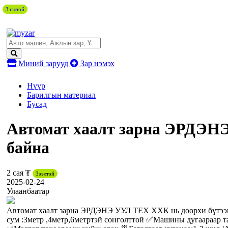
Зээлтэй
Зээлтэй
Миний зарууд
Зар нэмэх
Нүүр
Барилгын материал
Бусад
Автомат хаалт зарна ЭРДЭНЭ
байна
2 сая ₮
Зээлтэй
2025-02-24
Улаанбаатар
Автомат хаалт зарна ЭРДЭНЭ УУЛ ТЕХ ХХК нь доорхи бүтээгд
сум :3метр ,4метр,6метртэй сонголттой ✅Машины дугаараар 