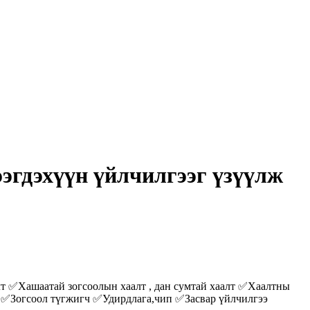
эгдэхүүн үйлчилгээг үзүүлж
т ✅Хашаатай зогсоолын хаалт , дан сумтай хаалт ✅Хаалтны
х ✅Зогсоол түгжигч ✅Удирдлага,чип ✅Засвар үйлчилгээ