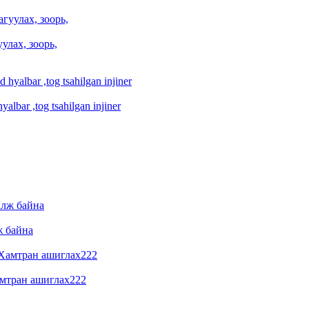
улах, зоорь,
albar ,tog tsahilgan injiner
ж байна
амтран ашиглах222