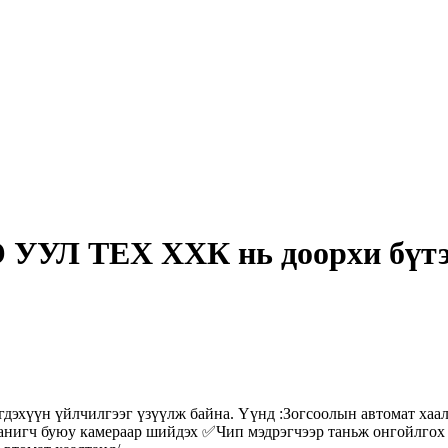
 УУЛ ТЕХ ХХК нь доорхи бүтэ
эхүүн үйлчилгээг үзүүлж байна. Үүнд :Зогсоолын автомат хаал
танигч буюу камераар шийдэх ✅Чип мэдрэгчээр таньж онгойлго