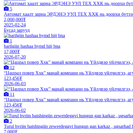
5
Автомат хаалт зарна ЭРДЭНЭ УУЛ ТЕХ ХХК нь доорхи бүтээг
2,000,000₮
2025-02-24
Бусад зарууд
1
barilgiin hashaa hymd hiij bna
17,000₮
2026-07-20
12
“Цацрал повер Ххк” манай компани нь Үйлдвэр үйлчилгээ, агу
123,456₮
2026-06-03
11
“Цацрал повер Ххк” манай компани нь Үйлдвэр үйлчилгээ, агу
123,456₮
2026-06-02
2
Turul bvriin baishingiin zewerdeggvi hungun gan karkaz , ugsarhad hy
7,000₮