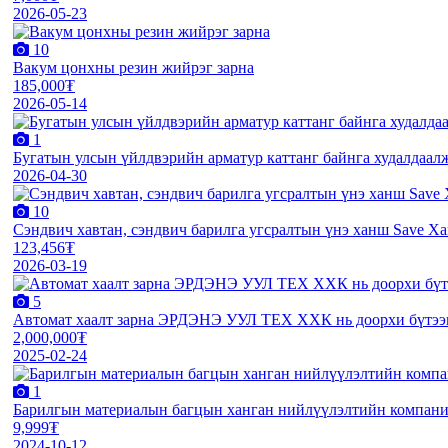
2026-05-23
10
Вакум цонхны резин жийрэг зарна
185,000₮
2026-05-14
1
Бугатын улсын үйлдвэрийн арматур каттанг байнга худалдаал
2026-04-30
10
Сэндвич хавтан, сэндвич барилга угсралтын үнэ ханш Save Х
123,456₮
2026-03-19
5
Автомат хаалт зарна ЭРДЭНЭ УУЛ ТЕХ ХХК нь доорхи бүтээг
2,000,000₮
2025-02-24
1
Барилгын материалын багцын ханган нийлүүлэлтийн компани
9,999₮
2024-10-12