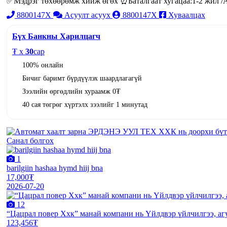
✅Мэдрэг төхөөрөмж хийж өгөх ⏰Баталгаат хугацаа:1-2 жил /А
8800147X
Асуулт асуух
8800147X
Хуваалцах
Бүх Банкны Харилцагч
₮ x
30
сар
100% онлайн
Бичиг баримт бүрдүүлэх шаардлагагүй
Зээлийн өргөдлийн хураамж 0₮
40 сая төгрөг хүртэлх зээлийг 1 минутад
Санал болгох
1
barilgiin hashaa hymd hiij bna
17,000₮
2026-07-20
12
“Цацрал повер Ххк” манай компани нь Үйлдвэр үйлчилгээ, агу
123,456₮