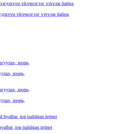
дэхүүн үйлчилгээг үзүүлж байна
улах, зоорь,
улах, зоорь,
albar ,tog tsahilgan injiner