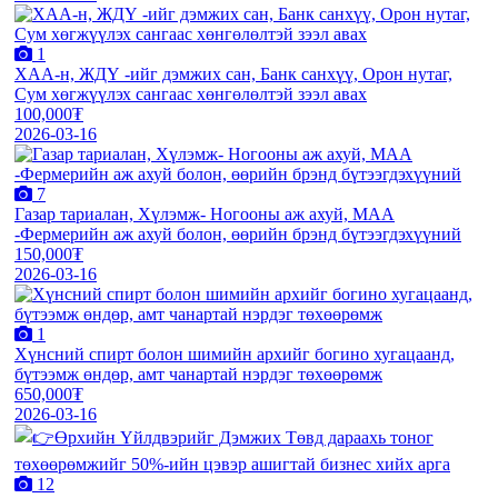
1
XАА-н, ЖДҮ -ийг дэмжиx сан, Банк санxүү, Орон нутаг,
Сум хөгжүүлэх сангаас хөнгөлөлтэй зээл авах
100,000₮
2026-03-16
7
Газар тариалан, Хүлэмж- Ногооны аж ахуй, МАА
-Фермерийн аж ахуй болон, өөрийн брэнд бүтээгдэхүүний
150,000₮
2026-03-16
1
Хүнсний спирт болон шимийн архийг богино хугацаанд,
бүтээмж өндөр, амт чанартай нэрдэг төхөөрөмж
650,000₮
2026-03-16
12