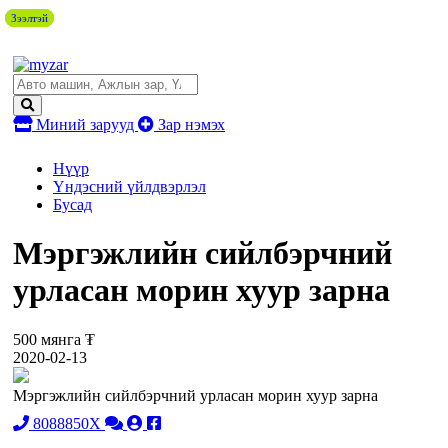
Зээлтэй
Зээлтэй
Зээлтэй
Зээлтэй
Миний зарууд
Зар нэмэх
Нүүр
Үндэсний үйлдвэрлэл
Бусад
Мэргэжлийн сийлбэрчний
урласан морин хуур зарна
500 мянга ₮
2020-02-13
Мэргэжлийн сийлбэрчний урласан морин хуур зарна
8088850X