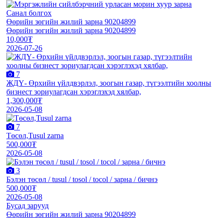
Санал болгох
Өөрийн зөгийн жилий зарна 90204899
Өөрийн зөгийн жилий зарна 90204899
10,000₮
2026-07-26
7
ЖДҮ- Өрхийн үйлдвэрлэл, зоогын газар, түгээлтийн хоолны
бизнест зориулагдсан хэрэглэхэд хялбар,
1,300,000₮
2026-05-08
7
Төсөл,Tusul zarna
500,000₮
2026-05-08
3
Бэлэн төсөл / tusul / tosol / tocol / зарна / бичнэ
500,000₮
2026-05-08
Бусад зарууд
Өөрийн зөгийн жилий зарна 90204899