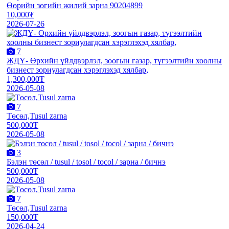
Өөрийн зөгийн жилий зарна 90204899
10,000₮
2026-07-26
7
ЖДҮ- Өрхийн үйлдвэрлэл, зоогын газар, түгээлтийн хоолны
бизнест зориулагдсан хэрэглэхэд хялбар,
1,300,000₮
2026-05-08
7
Төсөл,Tusul zarna
500,000₮
2026-05-08
3
Бэлэн төсөл / tusul / tosol / tocol / зарна / бичнэ
500,000₮
2026-05-08
7
Төсөл,Tusul zarna
150,000₮
2026-04-24