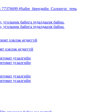
с: 77376699 #Safire_брендийн_Солонгос_тень
 угольник байнга худалдаалж байна.
 угольник байнга худалдаалж байна.
мт хэвлэж өгдөггүй
автомат угаалгийн
автомат угаалгийн
автомат угаалгийн
автомат угаалгийн