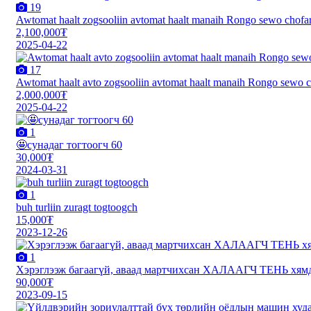
19
Awtomat haalt zogsooliin avtomat haalt manaih Rongo sewo chofar
2,100,000₮
2025-04-22
17
Awtomat haalt avto zogsooliin avtomat haalt manaih Rongo sewo c
2,000,000₮
2025-04-22
1
🤩сунадаг тогтоогч 60
30,000₮
2024-03-31
1
buh turliin zuragt togtoogch
15,000₮
2023-12-26
1
Хэрэглээж багаагүй, аваад мартчихсан ХАЛААГЧ ТЕНЬ хямд
90,000₮
2023-09-15