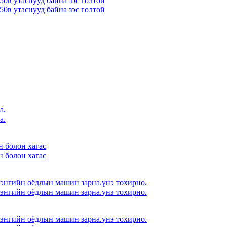
50в утаснууд байна зэс голтой
50в утаснууд байна зэс голтой
а.
а.
н болон хагас
н болон хагас
 энгийн оёдлын машин зарна.үнэ тохирно.
 энгийн оёдлын машин зарна.үнэ тохирно.
 энгийн оёдлын машин зарна.үнэ тохирно.