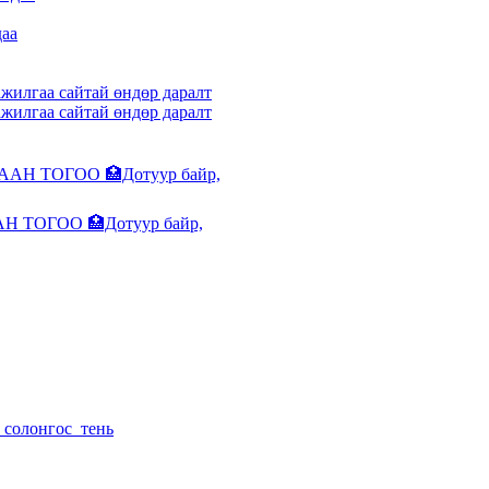
даа
ажилгаа сайтай өндөр даралт
ажилгаа сайтай өндөр даралт
ТОГОО 🏥Дотуур байр,
н_солонгос_тень