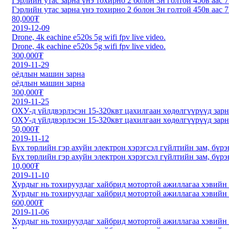
Гэрлийн утас зарна үнэ тохирно 2 болон 3н голтой 450в аас 7
Гэрлийн утас зарна үнэ тохирно 2 болон 3н голтой 450в аас 7
80,000₮
2019-12-09
Drone, 4k eachine e520s 5g wifi fpv live video.
Drone, 4k eachine e520s 5g wifi fpv live video.
300,000₮
2019-11-29
оёдлын машин зарна
оёдлын машин зарна
300,000₮
2019-11-25
ОХУ-д үйлдвэрлэсэн 15-320квт цахилгаан хөдөлгүүрүүд зарн
ОХУ-д үйлдвэрлэсэн 15-320квт цахилгаан хөдөлгүүрүүд зарн
50,000₮
2019-11-12
Бүх төрлийн гэр ахуйн электрон хэрэгсэл гүйлтийн зам, бүрэ
Бүх төрлийн гэр ахуйн электрон хэрэгсэл гүйлтийн зам, бүрэ
10,000₮
2019-11-10
Хурдыг нь тохируулдаг хайбрид мотортой ажиллагаа хэвийн
Хурдыг нь тохируулдаг хайбрид мотортой ажиллагаа хэвийн
600,000₮
2019-11-06
Хурдыг нь тохируулдаг хайбрид мотортой ажиллагаа хэвийн