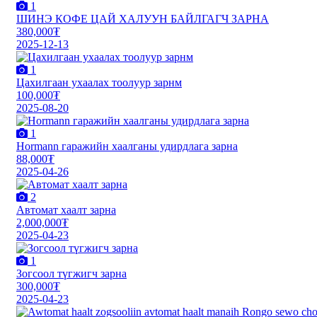
1
ШИНЭ КОФЕ ЦАЙ ХАЛУУН БАЙЛГАГЧ ЗАРНА
380,000₮
2025-12-13
1
Цахилгаан ухаалах тоолуур зарнм
100,000₮
2025-08-20
1
Hormann гаражийн хаалганы удирдлага зарна
88,000₮
2025-04-26
2
Автомат хаалт зарна
2,000,000₮
2025-04-23
1
Зогсоол түгжигч зарна
300,000₮
2025-04-23