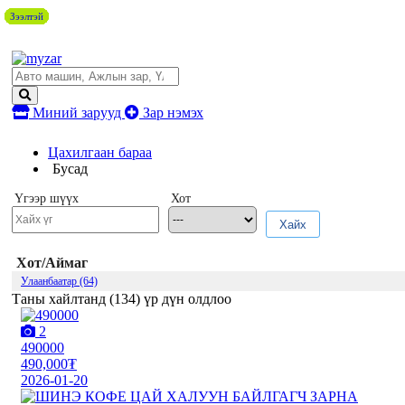
Зээлтэй
Зээлтэй
Зээлтэй
Зээлтэй
Зээлтэй
Зээлтэй
Зээлтэй
Зээлтэй
Зээлтэй
Зээлтэй
Миний зарууд
Зар нэмэх
Цахилгаан бараа
Бусад
Үгээр шүүх
Хот
Хайх
Хот/Аймаг
Улаанбаатар (64)
Таны хайлтанд (
134
) үр дүн олдлоо
2
490000
490,000₮
2026-01-20