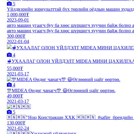
5
Үйлдвэрийн зориулалттай бүх төрлийн оёдлын машин худал
1,000,000₮
2023-09-01
авто машин угаагч буу ба хөөс шүршигч хуучин байж болно 
авто машин угаагч буу ба хөөс шүршигч хуучин байж болно 
300,000₮
2022-01-04
4
🫕УХААЛАГ ОЛОН ҮЙЛДЭЛТ MIDEA МИНИ ЦАХИЛГААН 
55,000₮
2021-03-17
4
🎊MIDEA Өндөг чанагч🎊 😃Өглөөний цайг өөртөө.
49,000₮
2021-03-17
5
🇲🇳️🇲🇳️"Ноц Констракшн ХХК 🇲🇳️🇲🇳 ️ #safire_брендий
130,000₮
2021-02-24