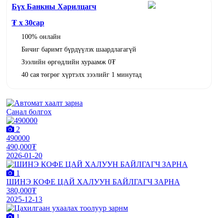
Бүх Банкны Харилцагч
₮ x
30
сар
100% онлайн
Бичиг баримт бүрдүүлэх шаардлагагүй
Зээлийн өргөдлийн хураамж 0₮
40 сая төгрөг хүртэлх зээлийг 1 минутад
Санал болгох
2
490000
490,000₮
2026-01-20
1
ШИНЭ КОФЕ ЦАЙ ХАЛУУН БАЙЛГАГЧ ЗАРНА
380,000₮
2025-12-13
1