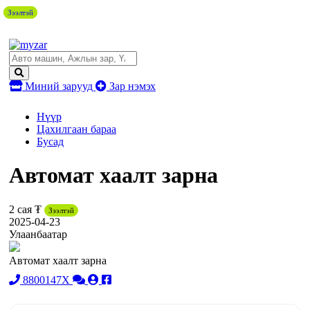
Зээлтэй
Зээлтэй
Зээлтэй
Миний зарууд
Зар нэмэх
Нүүр
Цахилгаан бараа
Бусад
Автомат хаалт зарна
2 сая ₮
Зээлтэй
2025-04-23
Улаанбаатар
Автомат хаалт зарна
8800147X