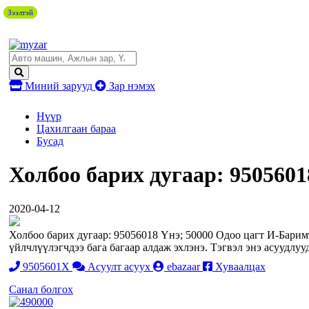
Зээлтэй
Зээлтэй
Зээлтэй
Миний зарууд
Зар нэмэх
Нүүр
Цахилгаан бараа
Бусад
Холбоо барих дугаар: 9505601
2020-04-12
Холбоо барих дугаар: 95056018 Үнэ; 50000 Одоо цагт И-Баримт
үйлчлүүлэгчдээ бага багаар алдаж эхлэнэ. Тэгвэл энэ асуудлу
9505601X
Асуулт асуух
ebazaar
Хуваалцах
Санал болгох