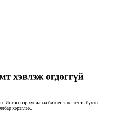
мт хэвлэж өгдөггүй
н. Ингэснээр хувиараа бизнес эрхлэгч та бүхэн
лбар хэрэглээ..