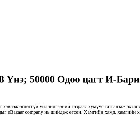
8 Үнэ; 50000 Одоо цагт И-Бари
 хэвлэж өгдөггүй үйлчилгээний газраас хүмүүс татгалзаж эхэлсэ
удыг eBazaar company нь шийдэж өгсөн. Хамгийн хямд, хамгийн хя