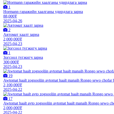
1
Hormann гаражийн хаалганы удирдлага зарна
88,000₮
2025-04-26
2
Автомат хаалт зарна
2,000,000₮
2025-04-23
1
Зогсоол түгжигч зарна
300,000₮
2025-04-23
19
Awtomat haalt zogsooliin avtomat haalt manaih Rongo sewo chofar 
2,100,000₮
2025-04-22
17
Awtomat haalt avto zogsooliin avtomat haalt manaih Rongo sewo cho
2,000,000₮
2025-04-22