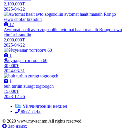
2,100,000₮
2025-04-22
17
Awtomat haalt avto zogsooliin avtomat haalt manaih Rongo sewo
chofar brandiin
2,000,000₮
2025-04-22
1
🤩сунадаг тогтоогч 60
30,000₮
2024-03-31
1
buh turliin zuragt togtoogch
15,000₮
2023-12-26
Үйлчилгээний нөхцөл
9977-7142
© 2020 www.my-zar.mn All rights reserved
Зар нэмэх