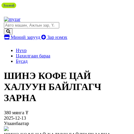
Зээлтэй
Зээлтэй
Зээлтэй
Миний зарууд
Зар нэмэх
Нүүр
Цахилгаан бараа
Бусад
ШИНЭ КОФЕ ЦАЙ
ХАЛУУН БАЙЛГАГЧ
ЗАРНА
380 мянга ₮
2025-12-13
Улаанбаатар