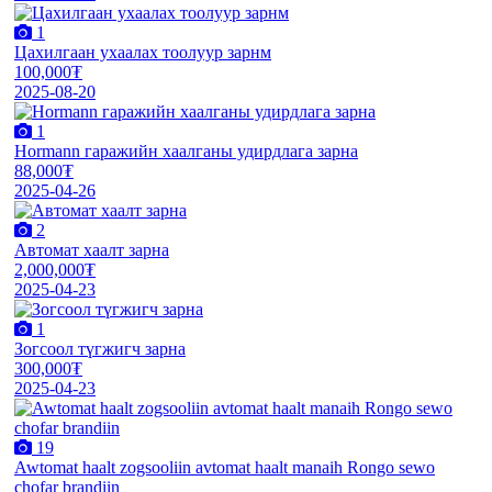
1
Цахилгаан ухаалах тоолуур зарнм
100,000₮
2025-08-20
1
Hormann гаражийн хаалганы удирдлага зарна
88,000₮
2025-04-26
2
Автомат хаалт зарна
2,000,000₮
2025-04-23
1
Зогсоол түгжигч зарна
300,000₮
2025-04-23
19
Awtomat haalt zogsooliin avtomat haalt manaih Rongo sewo
chofar brandiin