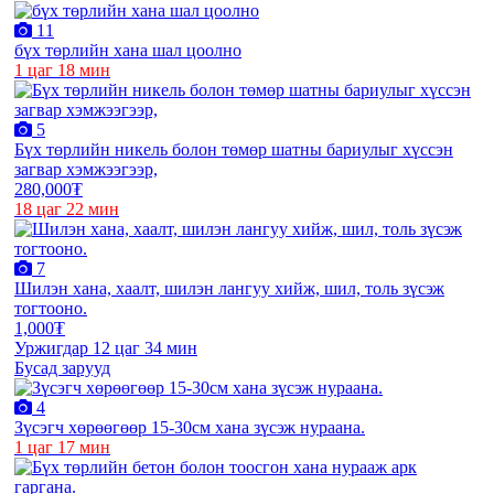
11
бүх төрлийн хана шал цоолно
1 цаг 18 мин
5
Бүх төрлийн никель болон төмөр шатны бариулыг хүссэн
загвар хэмжээгээр,
280,000₮
18 цаг 22 мин
7
Шилэн хана, хаалт, шилэн лангуу хийж, шил, толь зүсэж
тогтооно.
1,000₮
Уржигдар 12 цаг 34 мин
Бусад зарууд
4
Зүсэгч хөрөөгөөр 15-30см хана зүсэж нураана.
1 цаг 17 мин