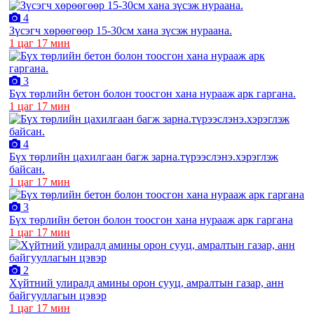
4
Зүсэгч хөрөөгөөр 15-30см хана зүсэж нураана.
1 цаг 17 мин
3
Бүх төрлийн бетон болон тоосгон хана нурааж арк гаргана.
1 цаг 17 мин
4
Бүх төрлийн цахилгаан багж зарна.түрээслэнэ.хэрэглэж
байсан.
1 цаг 17 мин
3
Бүх төрлийн бетон болон тоосгон хана нурааж арк гаргана
1 цаг 17 мин
2
Хүйтний улиралд амины орон сууц, амралтын газар, анн
байгууллагын цэвэр
1 цаг 17 мин