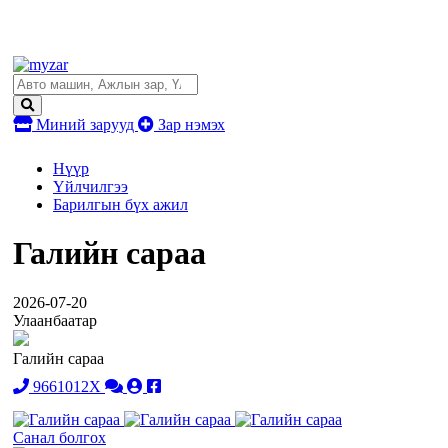
Миний зарууд
Зар нэмэх
Нүүр
Үйлчилгээ
Барилгын бүх ажил
Галийн сараа
2026-07-20
Улаанбаатар
Галийн сараа
9661012X
Санал болгох