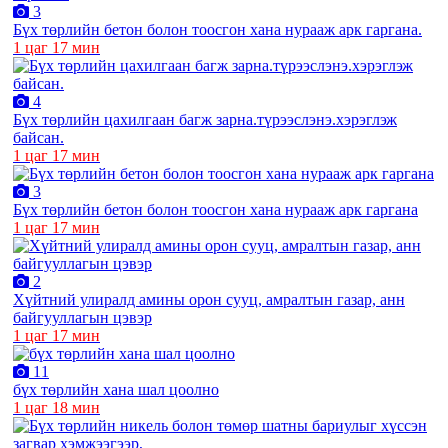
3
Бүх төрлийн бетон болон тоосгон хана нурааж арк гаргана.
1 цаг 17 мин
4
Бүх төрлийн цахилгаан багж зарна.түрээслэнэ.хэрэглэж
байсан.
1 цаг 17 мин
3
Бүх төрлийн бетон болон тоосгон хана нурааж арк гаргана
1 цаг 17 мин
2
Хүйтний улиралд амины орон сууц, амралтын газар, анн
байгууллагын цэвэр
1 цаг 17 мин
11
бүх төрлийн хана шал цоолно
1 цаг 18 мин