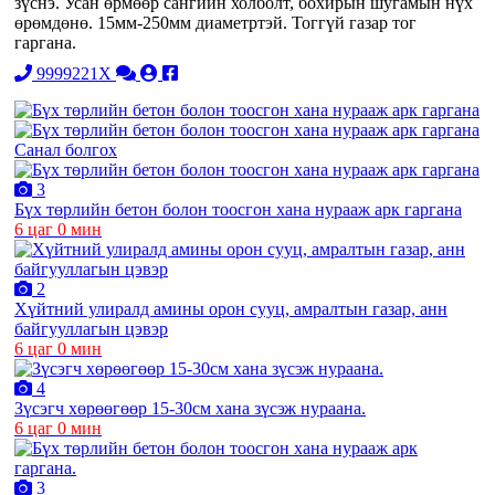
зүснэ. Усан өрмөөр сангийн холболт, бохирын шугамын нүх
өрөмдөнө. 15мм-250мм диаметртэй. Тоггүй газар тог
гаргана.
9999221X
Санал болгох
3
Бүх төрлийн бетон болон тоосгон хана нурааж арк гаргана
6 цаг 0 мин
2
Хүйтний улиралд амины орон сууц, амралтын газар, анн
байгууллагын цэвэр
6 цаг 0 мин
4
Зүсэгч хөрөөгөөр 15-30см хана зүсэж нураана.
6 цаг 0 мин
3