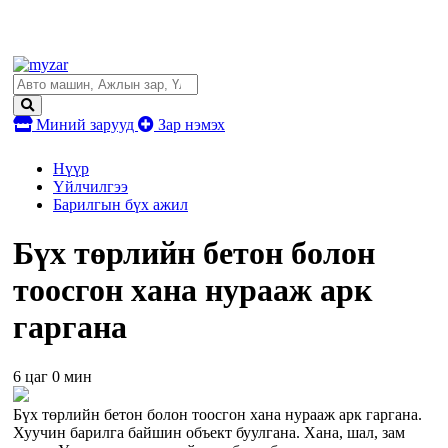
Миний зарууд
Зар нэмэх
Нүүр
Үйлчилгээ
Барилгын бүх ажил
Бүх төрлийн бетон болон
тоосгон хана нурааж арк
гаргана
6 цаг 0 мин
Бүх төрлийн бетон болон тоосгон хана нурааж арк гаргана.
Хуучин барилга байшин объект буулгана. Хана, шал, зам