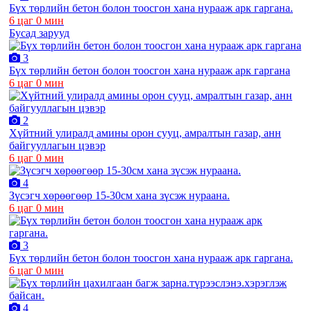
Бүх төрлийн бетон болон тоосгон хана нурааж арк гаргана.
6 цаг 0 мин
Бусад зарууд
3
Бүх төрлийн бетон болон тоосгон хана нурааж арк гаргана
6 цаг 0 мин
2
Хүйтний улиралд амины орон сууц, амралтын газар, анн
байгууллагын цэвэр
6 цаг 0 мин
4
Зүсэгч хөрөөгөөр 15-30см хана зүсэж нураана.
6 цаг 0 мин
3
Бүх төрлийн бетон болон тоосгон хана нурааж арк гаргана.
6 цаг 0 мин
4