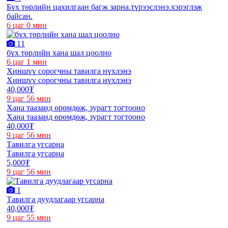
Бүх төрлийн цахилгаан багж зарна.түрээслэнэ.хэрэглэж
байсан.
6 цаг 0 мин
11
бүх төрлийн хана шал цоолно
6 цаг 1 мин
Хиншүү сорогчны тавилга нүхлэнэ
Хиншүү сорогчны тавилга нүхлэнэ
40,000₮
9 цаг 56 мин
Хана таазанд өрөмдөж, зурагт тогтооно
Хана таазанд өрөмдөж, зурагт тогтооно
40,000₮
9 цаг 56 мин
Тавилга угсарна
Тавилга угсарна
5,000₮
9 цаг 56 мин
1
Тавилга дуудлагаар угсарна
40,000₮
9 цаг 55 мин