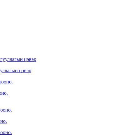
ууллагын цэвэр
оно.
оно.