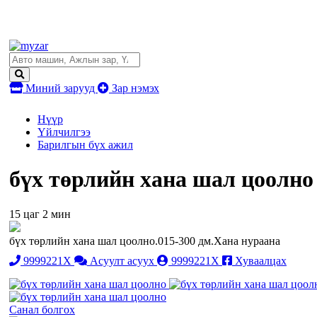
Миний зарууд
Зар нэмэх
Нүүр
Үйлчилгээ
Барилгын бүх ажил
бүх төрлийн хана шал цоолно
15 цаг 2 мин
бүх төрлийн хана шал цоолно.015-300 дм.Хана нураана
9999221X
Асуулт асуух
9999221X
Хуваалцах
Санал болгох