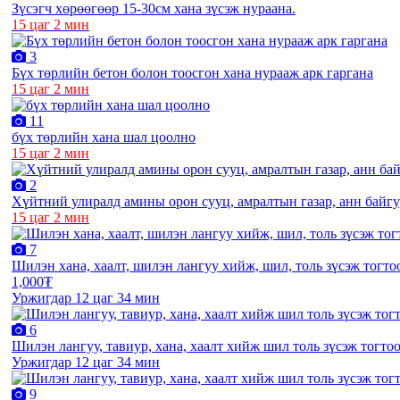
Зүсэгч хөрөөгөөр 15-30см хана зүсэж нураана.
15 цаг 2 мин
3
Бүх төрлийн бетон болон тоосгон хана нурааж арк гаргана
15 цаг 2 мин
11
бүх төрлийн хана шал цоолно
15 цаг 2 мин
2
Хүйтний улиралд амины орон сууц, амралтын газар, анн байг
15 цаг 2 мин
7
Шилэн хана, хаалт, шилэн лангуу хийж, шил, толь зүсэж тогто
1,000₮
Уржигдар 12 цаг 34 мин
6
Шилэн лангуу, тавиур, хана, хаалт хийж шил толь зүсэж тогто
Уржигдар 12 цаг 34 мин
9