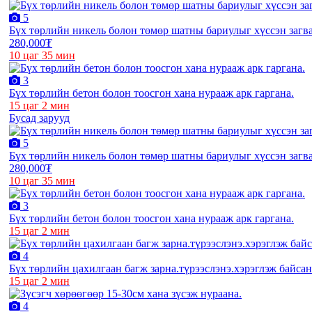
5
Бүх төрлийн никель болон төмөр шатны бариулыг хүссэн загва
280,000₮
10 цаг 35 мин
3
Бүх төрлийн бетон болон тоосгон хана нурааж арк гаргана.
15 цаг 2 мин
Бусад зарууд
5
Бүх төрлийн никель болон төмөр шатны бариулыг хүссэн загва
280,000₮
10 цаг 35 мин
3
Бүх төрлийн бетон болон тоосгон хана нурааж арк гаргана.
15 цаг 2 мин
4
Бүх төрлийн цахилгаан багж зарна.түрээслэнэ.хэрэглэж байсан
15 цаг 2 мин
4