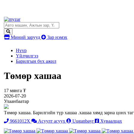
Миний зарууд
Зар нэмэх
Нүүр
Үйлчилгээ
Барилгын бүх ажил
Төмөр хашаа
17 мянга ₮
2026-07-20
Улаанбаатар
Төмөр хашаа. Барилгийн түр хашаа .хашаа хямд зарна цонх та
9661012X
Асуулт асуух
Uuganbayr
Хуваалцах