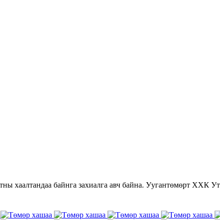
гтны хаалтандаа байнга захиалга авч байна. Уугантөмөрт ХХК У