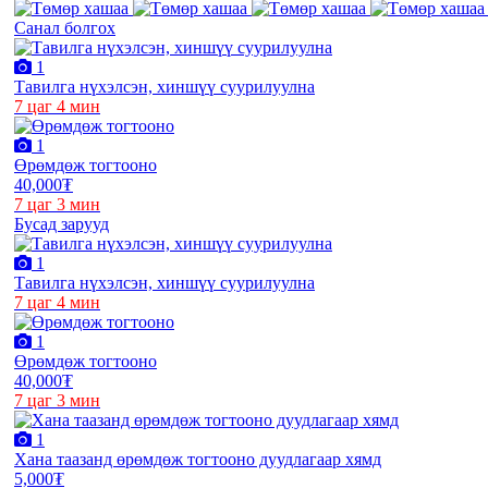
Санал болгох
1
Тавилга нүхэлсэн, хиншүү суурилуулна
7 цаг 4 мин
1
Өрөмдөж тогтооно
40,000₮
7 цаг 3 мин
Бусад зарууд
1
Тавилга нүхэлсэн, хиншүү суурилуулна
7 цаг 4 мин
1
Өрөмдөж тогтооно
40,000₮
7 цаг 3 мин
1
Хана таазанд өрөмдөж тогтооно дуудлагаар хямд
5,000₮