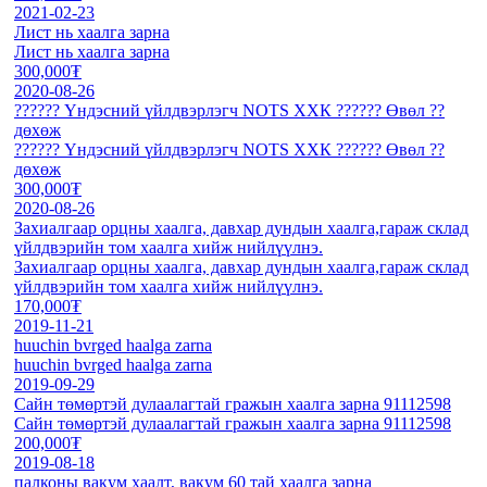
2021-02-23
Лист нь хаалга зарна
Лист нь хаалга зарна
300,000₮
2020-08-26
?????? Үндэсний үйлдвэрлэгч NOTS ХХК ?????? Өвөл ?️?️
дөхөж
?????? Үндэсний үйлдвэрлэгч NOTS ХХК ?????? Өвөл ?️?️
дөхөж
300,000₮
2020-08-26
Захиалгаар орцны хаалга, давхар дундын хаалга,гараж склад
үйлдвэрийн том хаалга хийж нийлүүлнэ.
Захиалгаар орцны хаалга, давхар дундын хаалга,гараж склад
үйлдвэрийн том хаалга хийж нийлүүлнэ.
170,000₮
2019-11-21
huuchin bvrged haalga zarna
huuchin bvrged haalga zarna
2019-09-29
Сайн төмөртэй дулаалагтай гражын хаалга зарна 91112598
Сайн төмөртэй дулаалагтай гражын хаалга зарна 91112598
200,000₮
2019-08-18
палконы вакум хаалт, вакум 60 тай хаалга зарна