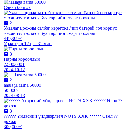
Санал болгох
2
Ухаалаг цоожны сэлбэг хэрэгсэл /чип батерей гол корпус
механизм гэх мэт/ Бүх төрлийн смарт цоожны
449,999₮
Уржигдар 12 цаг 31 мин
3
Нарны хорооллын
2,500,000₮
2024-10-12
2
haalaga zarna 50000
50,000₮
2024-08-13
3
?????? Үндэсний үйлдвэрлэгч NOTS ХХК ?????? Өвөл ?️?️
дөхөж
300,000₮