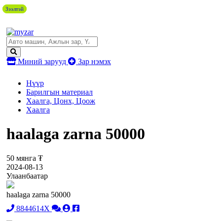
Зээлтэй
Зээлтэй
Миний зарууд
Зар нэмэх
Нүүр
Барилгын материал
Хаалга, Цонх, Цоож
Хаалга
haalaga zarna 50000
50 мянга ₮
2024-08-13
Улаанбаатар
haalaga zarna 50000
8844614X