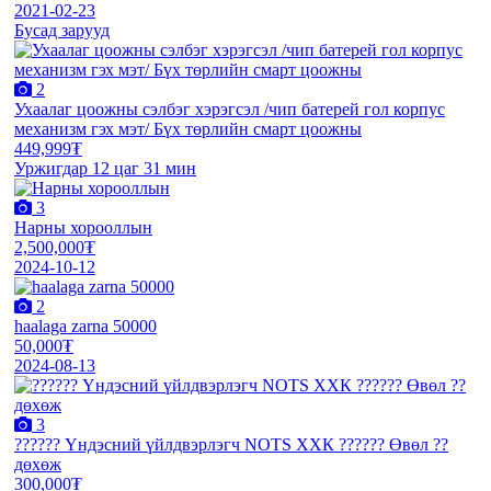
2021-02-23
Бусад зарууд
2
Ухаалаг цоожны сэлбэг хэрэгсэл /чип батерей гол корпус
механизм гэх мэт/ Бүх төрлийн смарт цоожны
449,999₮
Уржигдар 12 цаг 31 мин
3
Нарны хорооллын
2,500,000₮
2024-10-12
2
haalaga zarna 50000
50,000₮
2024-08-13
3
?????? Үндэсний үйлдвэрлэгч NOTS ХХК ?????? Өвөл ?️?️
дөхөж
300,000₮