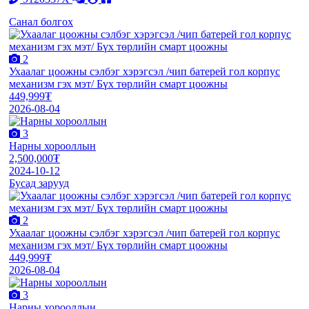
Санал болгох
2
Ухаалаг цоожны сэлбэг хэрэгсэл /чип батерей гол корпус
механизм гэх мэт/ Бүх төрлийн смарт цоожны
449,999₮
2026-08-04
3
Нарны хорооллын
2,500,000₮
2024-10-12
Бусад зарууд
2
Ухаалаг цоожны сэлбэг хэрэгсэл /чип батерей гол корпус
механизм гэх мэт/ Бүх төрлийн смарт цоожны
449,999₮
2026-08-04
3
Нарны хорооллын