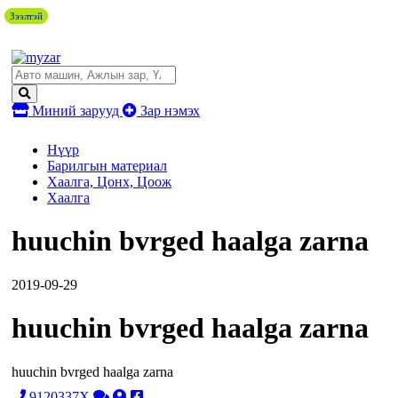
Зээлтэй
Зээлтэй
Миний зарууд
Зар нэмэх
Нүүр
Барилгын материал
Хаалга, Цонх, Цоож
Хаалга
huuchin bvrged haalga zarna
2019-09-29
huuchin bvrged haalga zarna
huuchin bvrged haalga zarna
9120337X