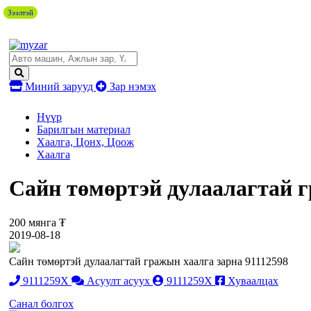
Зээлтэй
Зээлтэй
Миний зарууд
Зар нэмэх
Нүүр
Барилгын материал
Хаалга, Цонх, Цоож
Хаалга
Сайн төмөртэй дулаалагтай г
200 мянга ₮
2019-08-18
Сайн төмөртэй дулаалагтай гражын хаалга зарна 91112598
9111259X
Асуулт асуух
9111259X
Хуваалцах
Санал болгох