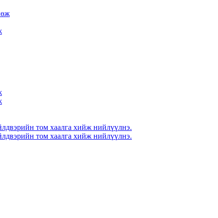
ж
ж
ж
үйлдвэрийн том хаалга хийж нийлүүлнэ.
үйлдвэрийн том хаалга хийж нийлүүлнэ.