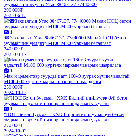
зуурмаг нийлүүлнэ Утас:88467137 77440000
200,000₮
2025-06-13
1
☎Захиалгын Утас:88467137, 77440000 Манай НОЦ бетон
зуурмагийн үйлдвэр M100-M500 маркын баталгаат
240,000₮
2025-03-17
1
Мак-н цементээр зуурдаг цагт 160м3 зуурах хүчин чадалтай
М100-600 хүртэлх маркын чанарын шаардлага
250,000₮
2024-10-12
1
“НОЦ Бетон Зуурмаг” ХХК Бидний нийлүүлж буй бетон
зуурмаг нь дэлхийн чанарын стандартын үзүүлэлт
270,000₮
2024-10-07