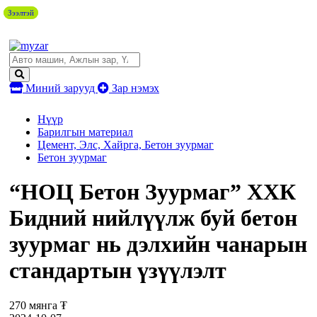
Зээлтэй
Зээлтэй
Миний зарууд
Зар нэмэх
Нүүр
Барилгын материал
Цемент, Элс, Хайрга, Бетон зуурмаг
Бетон зуурмаг
“НОЦ Бетон Зуурмаг” ХХК
Бидний нийлүүлж буй бетон
зуурмаг нь дэлхийн чанарын
стандартын үзүүлэлт
270 мянга ₮