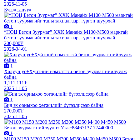
2025-11-05
Бусад зарууд
1
“НОЦ Бетон Зуурмаг” ХХК Манайх М100-М500 марктай
бетон зуурмагийг таны захиалгаар, түргэн шуурхай,
200,000₮
2026-04-01
1
Халуун ус+Хүйтний нэмэлттэй бетон зуурмаг нийлүүлж
байна
1,111,111₮
2025-11-05
1
Бид эх орныхоо хөгжилийг бүтээлцсээр байна
270,000₮
2025-11-05
1
М100 М150 М200 М250 М300 М350 М400 М450 М500 Бетон