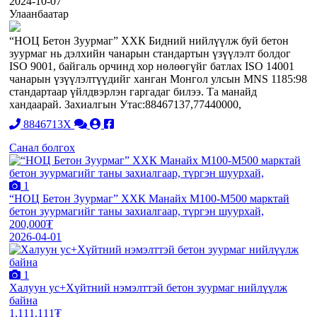
2024-10-07
Улаанбаатар
“НОЦ Бетон Зуурмаг” ХХК Бидний нийлүүлж буй бетон
зуурмаг нь дэлхийн чанарын стандартын үзүүлэлт болдог
ISO 9001, байгаль орчинд хор нөлөөгүйг батлах ISO 14001
чанарын үзүүлэлтүүдийг ханган Монгол улсын MNS 1185:98
стандартаар үйлдвэрлэн гаргадаг билээ. Та манайд
хандаарай. Захиалгын Утас:88467137,77440000,
8846713X
Санал болгох
1
“НОЦ Бетон Зуурмаг” ХХК Манайх М100-М500 марктай
бетон зуурмагийг таны захиалгаар, түргэн шуурхай,
200,000₮
2026-04-01
1
Халуун ус+Хүйтний нэмэлттэй бетон зуурмаг нийлүүлж
байна
1,111,111₮