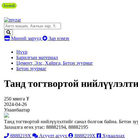
Зээлтэй
Зээлтэй
Миний зарууд
Зар нэмэх
Нүүр
Барилгын материал
Цемент, Элс, Хайрга, Бетон зуурмаг
Бетон зуурмаг
Танд тогтвортой нийлүүлэлти
250 мянга ₮
2024-04-26
Улаанбаатар
Танд тогтвортой нийлүүлэлтийг санал болгож байна. Бетон зу
Захиалга өгөх утас: 88882194, 88882195
8888219X
Асуулт асуух
8888219X
Хуваалцах