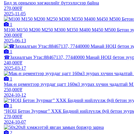
Бид эх орныхоо хөгжилийг бүтээлцсээр байна
270,000₮
2025-11-05
1
М100 М150 М200 М250 М300 М350 М400 М450 М500 Бетон зуу
200,000₮
2025-06-13
1
☎Захиалгын Утас:88467137, 77440000 Манай НОЦ бетон зуур
240,000₮
2025-03-17
1
Мак-н цементээр зуурдаг цагт 160м3 зуурах хүчин чадалтай 
250,000₮
2024-10-12
1
“НОЦ Бетон Зуурмаг” ХХК Бидний нийлүүлж буй бетон зуурм
270,000₮
2024-10-07
2