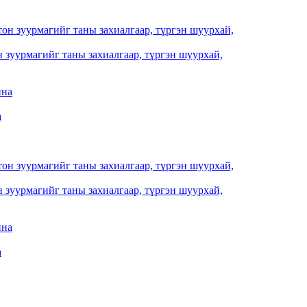
уурмагийг таны захиалгаар, түргэн шуурхай,
а
уурмагийг таны захиалгаар, түргэн шуурхай,
а