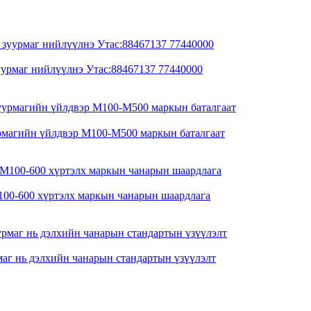
рмаг нийлүүлнэ Утас:88467137 77440000
магийн үйлдвэр M100-M500 маркын баталгаат
М100-600 хүртэлх маркын чанарын шаардлага
аг нь дэлхийн чанарын стандартын үзүүлэлт