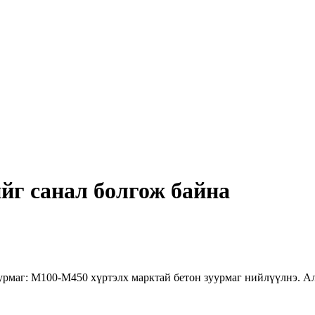
йг санал болгож байна
урмаг: М100-М450 хүртэлх марктай бетон зуурмаг нийлүүлнэ. Ал