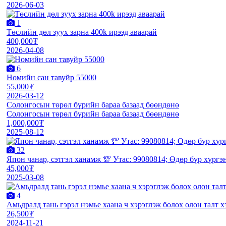
2026-06-03
1
Төслийн дөл зуух зарна 400k ирээд аваарай
400,000₮
2026-04-08
6
Номийн сан тавуйр 55000
55,000₮
2026-03-12
Солонгосын төрөл бүрийн бараа базаад бөөндөнө
Солонгосын төрөл бүрийн бараа базаад бөөндөнө
1,000,000₮
2025-08-12
32
Япон чанар, сэтгэл ханамж 💯 Утас: 99080814; Өдөр бүр хүргэ
45,000₮
2025-03-08
4
Амьдралд тань гэрэл нэмье хаана ч хэрэглэж болох олон талт 
26,500₮
2024-11-21