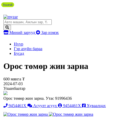
Зээлтэй
Зээлтэй
Миний зарууд
Зар нэмэх
Нүүр
Гэр ахуйн бараа
Бусад
Орос төмөр жин зарна
600 мянга ₮
2024-07-03
Улаанбаатар
Орос төмөр жин зарна. Утас 91996436
9454461X
Асуулт асуух
9454461X
Хуваалцах