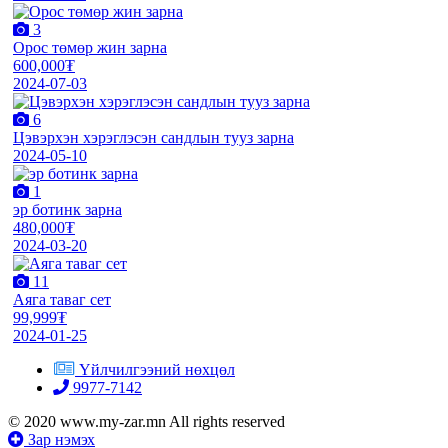
3
Орос төмөр жин зарна
600,000₮
2024-07-03
6
Цэвэрхэн хэрэглэсэн сандлын тууз зарна
2024-05-10
1
эр ботинк зарна
480,000₮
2024-03-20
11
Аяга таваг сет
99,999₮
2024-01-25
Үйлчилгээний нөхцөл
9977-7142
© 2020 www.my-zar.mn All rights reserved
Зар нэмэх