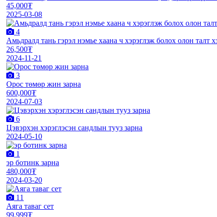
45,000₮
2025-03-08
4
Амьдралд тань гэрэл нэмье хаана ч хэрэглэж болох олон талт 
26,500₮
2024-11-21
3
Орос төмөр жин зарна
600,000₮
2024-07-03
6
Цэвэрхэн хэрэглэсэн сандлын тууз зарна
2024-05-10
1
эр ботинк зарна
480,000₮
2024-03-20
11
Аяга таваг сет
99,999₮