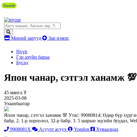
Зээлтэй
Миний зарууд
Зар нэмэх
Нүүр
Гэр ахуйн бараа
Бусад
Япон чанар, сэтгэл ханамж 💯
45 мянга ₮
2025-03-08
Улаанбаатар
Япон чанар, сэтгэл ханамж 💯 Утас: 99080814; Өдөр бүр хүргэ
байр, 2. 1-р хороолол, 32-р байр, 3. 5 шарын эцсийн буудал, We
9908081X
Асуулт асуух
Yondon
Хуваалцах