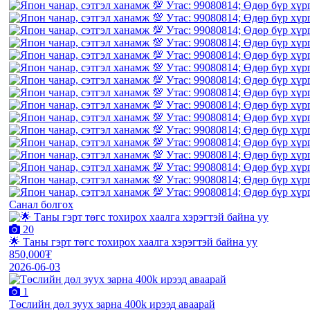
Санал болгох
20
🌟 Таны гэрт төгс тохирох хаалга хэрэгтэй байна уу
850,000₮
2026-06-03
1
Төслийн дөл зуух зарна 400k ирээд аваарай