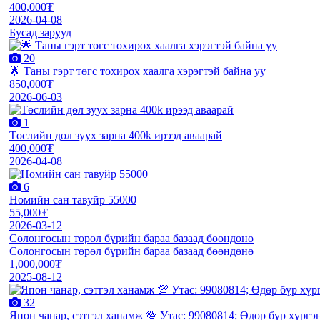
400,000₮
2026-04-08
Бусад зарууд
20
🌟 Таны гэрт төгс тохирох хаалга хэрэгтэй байна уу
850,000₮
2026-06-03
1
Төслийн дөл зуух зарна 400k ирээд аваарай
400,000₮
2026-04-08
6
Номийн сан тавуйр 55000
55,000₮
2026-03-12
Солонгосын төрөл бүрийн бараа базаад бөөндөнө
Солонгосын төрөл бүрийн бараа базаад бөөндөнө
1,000,000₮
2025-08-12
32
Япон чанар, сэтгэл ханамж 💯 Утас: 99080814; Өдөр бүр хүргэ