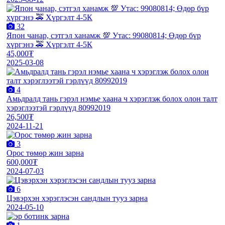
32
Япон чанар, сэтгэл ханамж 💯 Утас: 99080814; Өдөр бүр
хүргэнэ 🚕 Хүргэлт 4-5К
45,000₮
2025-03-08
4
Амьдралд тань гэрэл нэмье хаана ч хэрэглэж болох олон талт
хэрэглээтэй гэрлүүд 80992019
26,500₮
2024-11-21
3
Орос төмөр жин зарна
600,000₮
2024-07-03
6
Цэвэрхэн хэрэглэсэн сандлын тууз зарна
2024-05-10