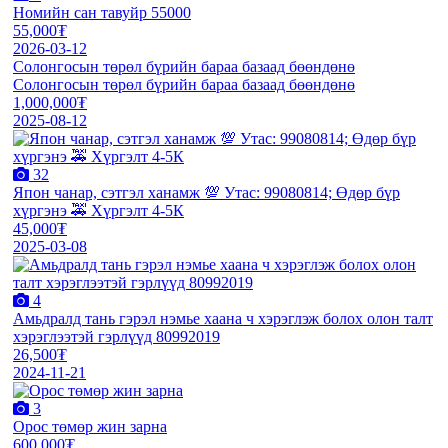
Номийн сан тавуйр 55000
55,000₮
2026-03-12
Солонгосын төрөл бүрийн бараа базаад бөөндөнө
Солонгосын төрөл бүрийн бараа базаад бөөндөнө
1,000,000₮
2025-08-12
32
Япон чанар, сэтгэл ханамж 💯 Утас: 99080814; Өдөр бүр
хүргэнэ 🚕 Хүргэлт 4-5К
45,000₮
2025-03-08
4
Амьдралд тань гэрэл нэмье хаана ч хэрэглэж болох олон талт
хэрэглээтэй гэрлүүд 80992019
26,500₮
2024-11-21
3
Орос төмөр жин зарна
600,000₮