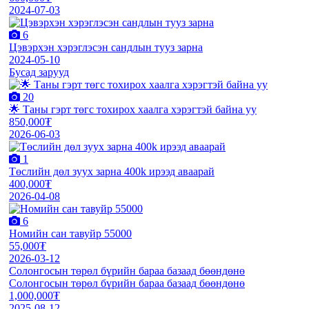
2024-07-03
6
Цэвэрхэн хэрэглэсэн сандлын тууз зарна
2024-05-10
Бусад зарууд
20
🌟 Таны гэрт төгс тохирох хаалга хэрэгтэй байна уу
850,000₮
2026-06-03
1
Төслийн дөл зуух зарна 400k ирээд аваарай
400,000₮
2026-04-08
6
Номийн сан тавуйр 55000
55,000₮
2026-03-12
Солонгосын төрөл бүрийн бараа базаад бөөндөнө
Солонгосын төрөл бүрийн бараа базаад бөөндөнө
1,000,000₮
2025-08-12