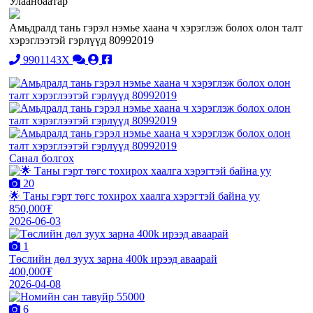
Улаанбаатар
Амьдралд тань гэрэл нэмье хаана ч хэрэглэж болох олон талт
хэрэглээтэй гэрлүүд 80992019
9901143X
Санал болгох
20
🌟 Таны гэрт төгс тохирох хаалга хэрэгтэй байна уу
850,000₮
2026-06-03
1
Төслийн дөл зуух зарна 400k ирээд аваарай
400,000₮
2026-04-08
6