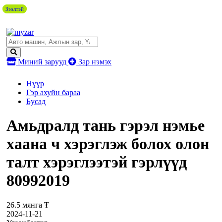
Зээлтэй
Зээлтэй
Миний зарууд
Зар нэмэх
Нүүр
Гэр ахуйн бараа
Бусад
Амьдралд тань гэрэл нэмье
хаана ч хэрэглэж болох олон
талт хэрэглээтэй гэрлүүд
80992019
26.5 мянга ₮
2024-11-21