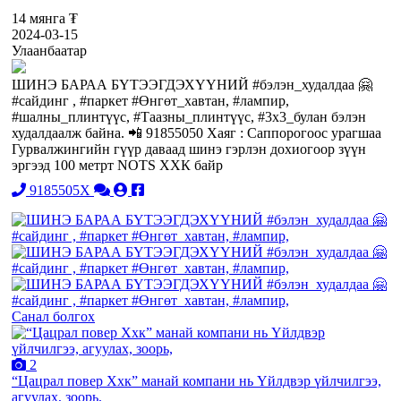
14 мянга ₮
2024-03-15
Улаанбаатар
ШИНЭ БАРАА БҮТЭЭГДЭХҮҮНИЙ #бэлэн_худалдаа 🤗
#сайдинг , #паркет #Өнгөт_хавтан, #лампир,
#шалны_плинтүүс, #Таазны_плинтүүс, #3х3_булан бэлэн
худалдаалж байна. 📲 91855050 Хаяг : Саппорогоос урагшаа
Гурвалжингийн гүүр даваад шинэ гэрлэн дохиогоор зүүн
эргээд 100 метрт NOTS ХХК байр
9185505X
Санал болгох
2
“Цацрал повер Ххк” манай компани нь Үйлдвэр үйлчилгээ,
агуулах, зоорь,