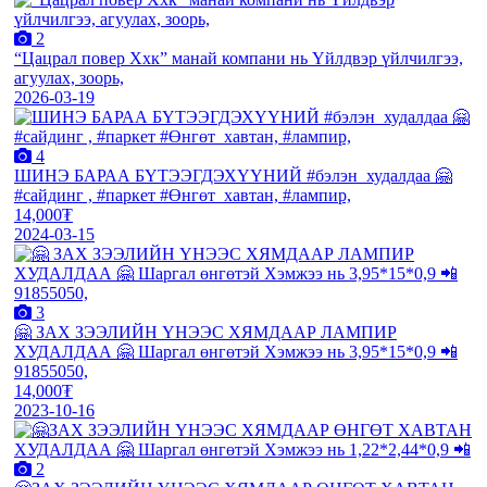
2
“Цацрал повер Ххк” манай компани нь Үйлдвэр үйлчилгээ,
агуулах, зоорь,
2026-03-19
4
ШИНЭ БАРАА БҮТЭЭГДЭХҮҮНИЙ #бэлэн_худалдаа 🤗
#сайдинг , #паркет #Өнгөт_хавтан, #лампир,
14,000₮
2024-03-15
3
🤗 ЗАХ ЗЭЭЛИЙН ҮНЭЭС ХЯМДААР ЛАМПИР
ХУДАЛДАА 🤗 Шаргал өнгөтэй Хэмжээ нь 3,95*15*0,9 📲
91855050,
14,000₮
2023-10-16
2