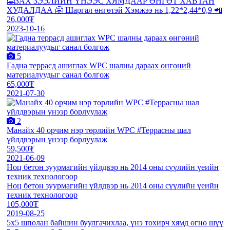
🤗ЗАХ ЗЭЭЛИЙН ҮНЭЭС ХЯМДААР ӨНГӨТ ХАВТАН
ХУДАЛДАА 🤗 Шаргал өнгөтэй Хэмжээ нь 1,22*2,44*0,9 📲
26,000₮
2023-10-16
5
Гадна террасд ашиглах WPC шалны дараах өнгөний
материалуудыг санал болгож
65,000₮
2021-07-30
2
Манайх 40 орчим нэр төрлийн WPC #Террасны шал
үйлдвэрын үнээр борлуулаж
59,500₮
2021-06-09
Ноц бетон зуурмагийн үйлдвэр нь 2014 оны сүүлийн үеийн
техник технологоор
Ноц бетон зуурмагийн үйлдвэр нь 2014 оны сүүлийн үеийн
техник технологоор
105,000₮
2019-08-25
5x5 шполан байшин буулгачихлаа, үнэ тохирч хямд өгнө шүү