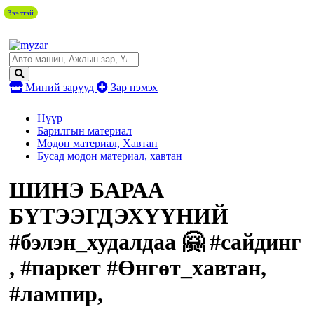
Зээлтэй
Миний зарууд
Зар нэмэх
Нүүр
Барилгын материал
Модон материал, Хавтан
Бусад модон материал, хавтан
ШИНЭ БАРАА
БҮТЭЭГДЭХҮҮНИЙ
#бэлэн_худалдаа 🤗 #сайдинг
, #паркет #Өнгөт_хавтан,
#лампир,