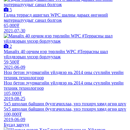
5
Гадна террасд ашиглах WPC шалны дараах өнгөний
материалуудыг санал болгож
65,000₮
2021-07-30
2
Манайх 40 орчим нэр төрлийн WPC #Террасны шал
үйлдвэрын үнээр борлуулаж
59,500₮
2021-06-09
Ноц бетон зуурмагийн үйлдвэр нь 2014 оны сүүлийн үеийн
техник технологоор
Ноц бетон зуурмагийн үйлдвэр нь 2014 оны сүүлийн үеийн
техник технологоор
105,000₮
2019-08-25
5x5 шполан байшин буулгачихлаа, үнэ тохирч хямд өгнө шүү
5x5 шполан байшин буулгачихлаа, үнэ тохирч хямд өгнө шүү
100,000₮
2019-06-09
Бусад зарууд