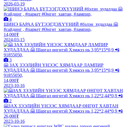
2026-03-19
4
ШИНЭ БАРАА БҮТЭЭГДЭХҮҮНИЙ #бэлэн_худалдаа 🤗
#сайдинг , #паркет #Өнгөт_хавтан, #лампир,
14,000₮
2024-03-15
3
🤗 ЗАХ ЗЭЭЛИЙН ҮНЭЭС ХЯМДААР ЛАМПИР
ХУДАЛДАА 🤗 Шаргал өнгөтэй Хэмжээ нь 3,95*15*0,9 📲
91855050,
14,000₮
2023-10-16
2
🤗ЗАХ ЗЭЭЛИЙН ҮНЭЭС ХЯМДААР ӨНГӨТ ХАВТАН
ХУДАЛДАА 🤗 Шаргал өнгөтэй Хэмжээ нь 1,22*2,44*0,9 📲
26,000₮
2023-10-16