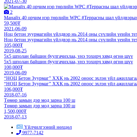
2021-07-30
2
Манайх 40 орчим нэр төрлийн WPC #Террасны шал үйлдвэрын
59,500₮
2021-06-09
Ноц бетон зуурмагийн үйлдвэр нь 2014 оны сүүлийн үеийн те
Ноц бетон зуурмагийн үйлдвэр нь 2014 оны сүүлийн үеийн те
105,000₮
2019-08-25
5x5 шполан байшин буулгачихлаа, үнэ тохирч хямд өгнө шүү
5x5 шполан байшин буулгачихлаа, үнэ тохирч хямд өгнө шүү
100,000₮
2019-06-09
“НОЦ Бетон Зуурмаг” ХХК нь 2002 оноос эхлэн үйл ажиллагаа
“НОЦ Бетон Зуурмаг” ХХК нь 2002 оноос эхлэн үйл ажиллагаа
106,000₮
2018-07-16
Төмөр замын дэр мод зарна 100 ш
Төмөр замын дэр мод зарна 100 ш
1,500,000₮
2018-07-13
Үйлчилгээний нөхцөл
9977-7142