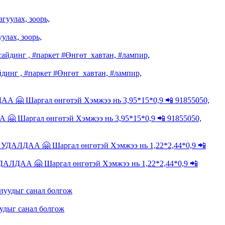
улах, зоорь,
г , #паркет #Өнгөт_хавтан, #лампир,
ргал өнгөтэй Хэмжээ нь 3,95*15*0,9 📲 91855050,
 🤗 Шаргал өнгөтэй Хэмжээ нь 1,22*2,44*0,9 📲
удыг санал болгож