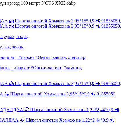
зүүн эргээд 100 метрт NOTS ХХК байр
улах, зоорь,
г , #паркет #Өнгөт_хавтан, #лампир,
ргал өнгөтэй Хэмжээ нь 3,95*15*0,9 📲 91855050,
 🤗 Шаргал өнгөтэй Хэмжээ нь 1,22*2,44*0,9 📲