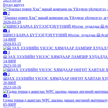
2023-10-16
Бусад зарууд
2
“Цацрал повер Ххк” манай компани нь Үйлдвэр үйлчилгээ, агу
2026-03-19
4
ШИНЭ БАРАА БҮТЭЭГДЭХҮҮНИЙ #бэлэн_худалдаа 🤗 #сайдин
14,000₮
2024-03-15
3
🤗 ЗАХ ЗЭЭЛИЙН ҮНЭЭС ХЯМДААР ЛАМПИР ХУДАЛДАА 🤗 Ша
14,000₮
2023-10-16
2
🤗ЗАХ ЗЭЭЛИЙН ҮНЭЭС ХЯМДААР ӨНГӨТ ХАВТАН ХУДАЛДАА
26,000₮
2023-10-16
5
Гадна террасд ашиглах WPC шалны дараах өнгөний материалу
65,000₮