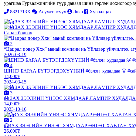
урагшаа Гурвалжингийн гүүр даваад шинэ гэрлэн дохиогоор 
8821713X
Асуулт асуух
duka
Хуваалцах
Санал болгох
2
“Цацрал повер Ххк” манай компани нь Үйлдвэр үйлчилгээ, агу
2026-03-19
4
ШИНЭ БАРАА БҮТЭЭГДЭХҮҮНИЙ #бэлэн_худалдаа 🤗 #сайдин
14,000₮
2024-03-15
3
🤗 ЗАХ ЗЭЭЛИЙН ҮНЭЭС ХЯМДААР ЛАМПИР ХУДАЛДАА 🤗 Ша
14,000₮
2023-10-16
2
🤗ЗАХ ЗЭЭЛИЙН ҮНЭЭС ХЯМДААР ӨНГӨТ ХАВТАН ХУДАЛДАА
26,000₮