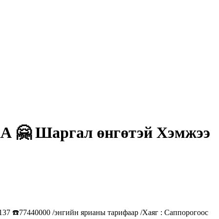
 Шаргал өнгөтэй Хэмжээ
️77440000 /энгийн ярианы тарифаар /Хаяг : Саппорогоос