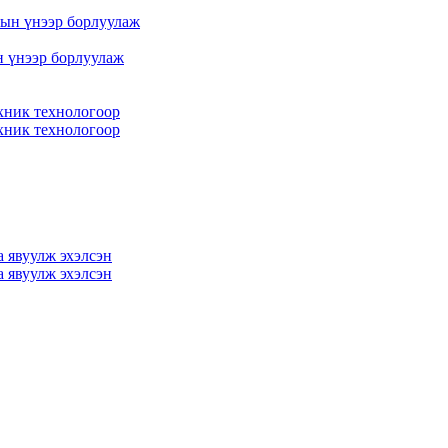
 үнээр борлуулаж
хник технологоор
хник технологоор
 явуулж эхэлсэн
 явуулж эхэлсэн