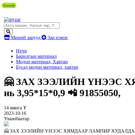
Зээлтэй
Миний зарууд
Зар нэмэх
Нүүр
Барилгын материал
Модон материал, Хавтан
Бусад модон материал, хавтан
🤗 ЗАХ ЗЭЭЛИЙН ҮНЭЭС Х
нь 3,95*15*0,9 📲 91855050,
14 мянга ₮
2023-10-16
Улаанбаатар
🤗 ЗАХ ЗЭЭЛИЙН ҮНЭЭС ХЯМДААР ЛАМПИР ХУДАЛДАА 🤗 Шарга