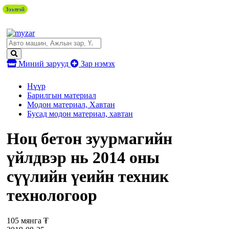
Зээлтэй
Миний зарууд
Зар нэмэх
Нүүр
Барилгын материал
Модон материал, Хавтан
Бусад модон материал, хавтан
Ноц бетон зуурмагийн
үйлдвэр нь 2014 оны
сүүлийн үеийн техник
технологоор
105 мянга ₮