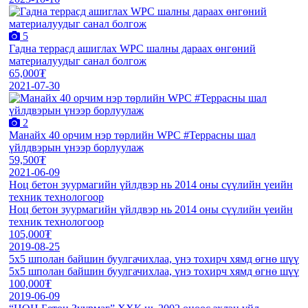
5
Гадна террасд ашиглах WPC шалны дараах өнгөний
материалуудыг санал болгож
65,000₮
2021-07-30
2
Манайх 40 орчим нэр төрлийн WPC #Террасны шал
үйлдвэрын үнээр борлуулаж
59,500₮
2021-06-09
Ноц бетон зуурмагийн үйлдвэр нь 2014 оны сүүлийн үеийн
техник технологоор
Ноц бетон зуурмагийн үйлдвэр нь 2014 оны сүүлийн үеийн
техник технологоор
105,000₮
2019-08-25
5x5 шполан байшин буулгачихлаа, үнэ тохирч хямд өгнө шүү
5x5 шполан байшин буулгачихлаа, үнэ тохирч хямд өгнө шүү
100,000₮
2019-06-09