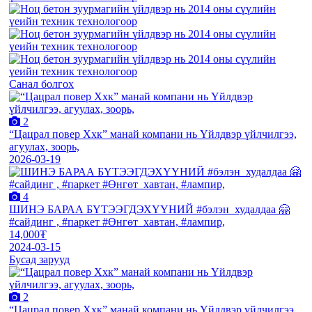
Санал болгох
2
“Цацрал повер Ххк” манай компани нь Үйлдвэр үйлчилгээ,
агуулах, зоорь,
2026-03-19
4
ШИНЭ БАРАА БҮТЭЭГДЭХҮҮНИЙ #бэлэн_худалдаа 🤗
#сайдинг , #паркет #Өнгөт_хавтан, #лампир,
14,000₮
2024-03-15
Бусад зарууд
2
“Цацрал повер Ххк” манай компани нь Үйлдвэр үйлчилгээ,