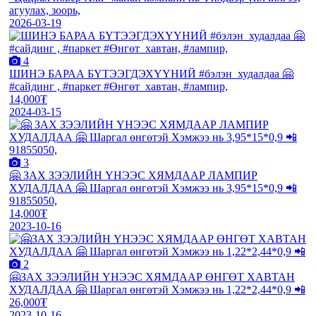
агуулах, зоорь,
2026-03-19
4
ШИНЭ БАРАА БҮТЭЭГДЭХҮҮНИЙ #бэлэн_худалдаа 🤗
#сайдинг , #паркет #Өнгөт_хавтан, #лампир,
14,000₮
2024-03-15
3
🤗 ЗАХ ЗЭЭЛИЙН ҮНЭЭС ХЯМДААР ЛАМПИР
ХУДАЛДАА 🤗 Шаргал өнгөтэй Хэмжээ нь 3,95*15*0,9 📲
91855050,
14,000₮
2023-10-16
2
🤗ЗАХ ЗЭЭЛИЙН ҮНЭЭС ХЯМДААР ӨНГӨТ ХАВТАН
ХУДАЛДАА 🤗 Шаргал өнгөтэй Хэмжээ нь 1,22*2,44*0,9 📲
26,000₮
2023-10-16