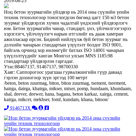
2019-08-25
Ноц бетон зуурмагийн үйлдвэр нь 2014 оны сүүлийн үеийн
техник технологоор тоноглогдсон бөгөөд цагт 150 м3 бетон
зуурмаг үйлдвэрлэх хүчин чадалтай үндэсний үйлдвэрлэгч
юм. Бетон зуурмагийн чанар, стандарт, үнэ, үйлчилгээгээрээ
хэрэглэгч, үйлчлүүлэгч нарын итгэлийг нь дааж хамтран
ажилласаар ирсэн. Бидний нийлүүлж буй бетон зуурмаг нь
дэлхийн чанарын стандартын үзүүлэлт болдог ISO 9001,
байгаль орчинд хор нөлөөгүйг батлах ISO 14001 чанарын
үзүүлэлтүүдийг ханган Монгол улсын MNS 1185:98
стандартаар үйлдвэрлэн гаргадаг.
Утас:88467137, 91467137, 98700330
Хаяг: Саппорогоос урагшаа гурвалжингийн гүүр даваад
гэрлэн дохиогоор зүүн эргээд 100 метрт
/beton, beton zuurmag, biton, biton zuurmag, tsement, tseement,
hairga, dairga, khairga, mikser, mixer, pomp, hundaam, khundaam,
shal, deever, deewer, hana, bagana, beton karkaz, xairga, cement,
kairga, mikcer, mekhser, fomf, kundam, khana, bitoon/
9146713X