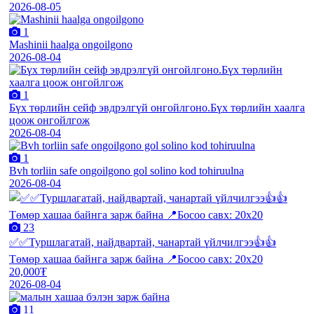
2026-08-05
1
Mashinii haalga ongoilgono
2026-08-04
1
Бүх төрлийн сейф эвдрэлгүй онгойлгоно.Бүх төрлийн хаалга
цоож онгойлгож
2026-08-04
1
Bvh torliin safe ongoilgono gol solino kod tohiruulna
2026-08-04
23
✅✅Туршлагатай, найдвартай, чанартай үйлчилгээ👍👍
Төмөр хашаа байнга зарж байна 📍Босоо савх: 20х20
20,000₮
2026-08-04
11